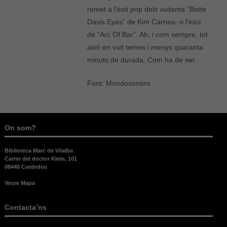
Aquestes
remet a l’èxit pop dels vuitanta “Bette
cookies no
són
Davis Eyes” de Kim Carnes- o l’inici
opcionals,
de “Arc Of Bar”. Ah, i com sempre, tot
són
això en vuit temes i menys quaranta
necessàries
per al bon
minuts de durada. Com ha de ser.
funcionament
web.
Font: Mondosonoro
Estadístiques
Per a millorar
On som?
la nostra web
necessitem
aquestes
Biblioteca Marc de Vilalba
cookies.
Carrer del doctor Klein, 101
08440 Cardedeu
Veure Mapa
Experiència
Per tal que el
nostre lloc
Contacta’ns
web funcioni
el millor