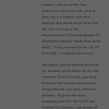
rocker) i, com ja van fer Titus
Andronicus abans que ells, girar la
vista cap a la tradició rock nord-
americà. Mai abans havia mirat amb
ulls més nets cap a The
Replacements o The Hold Steady. Ho
demostren sobretot “North East South
West”, “True Love And A Free Life Of
Free Will” i “In A Bodi Like A Greu”.
Mai abans Japandroids havien sonat
tan amables sense deixar de ser ells
mateixos. Sumin-li a això, que King i
Prowse s’han permès també el luxe
d’experimentar una mica amb bons
resultats. Vegin-se els casos
d’aquesta sort d’I’m Sorry (For Not
Necessàries
Finding You Sooner) –que el seu riff