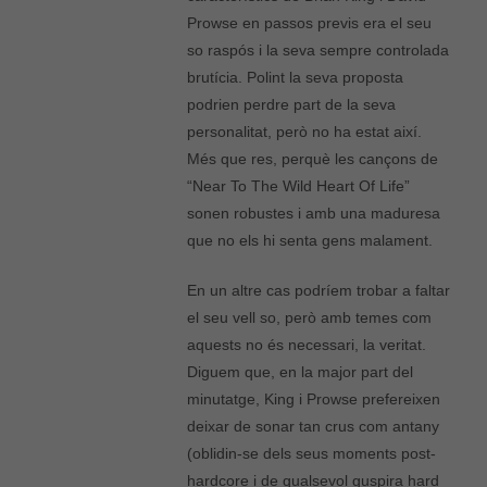
Prowse en passos previs era el seu
so raspós i la seva sempre controlada
brutícia. Polint la seva proposta
podrien perdre part de la seva
personalitat, però no ha estat així.
Més que res, perquè les cançons de
“Near To The Wild Heart Of Life”
sonen robustes i amb una maduresa
que no els hi senta gens malament.
En un altre cas podríem trobar a faltar
el seu vell so, però amb temes com
aquests no és necessari, la veritat.
Diguem que, en la major part del
minutatge, King i Prowse prefereixen
deixar de sonar tan crus com antany
(oblidin-se dels seus moments post-
hardcore i de qualsevol guspira hard