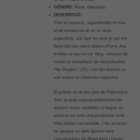
GÈNERE:
Rock, alternatiu
DESCRIPCIÓ:
Fins al moment, Japandroids no han
errat encara un tir en la seva
trajectòria, així que no seré jo qui em
baixi del seu carro abans d’hora. Ara
arriben al seu tercer llarg –deixant de
costat la compilació de set polzades
“No Singles” (10)- i ho fan donant un
salt avanci en diversos aspectes.
El primer és el seu pas de Polyvinyl a
Anti, la qual cosa possiblement els
donarà major visibilitat; el segon és
arriscar-se amb una producció molt
més polida i accessible. I dic arriscar-
se perquè un dels factors més
característics de Brian King i David