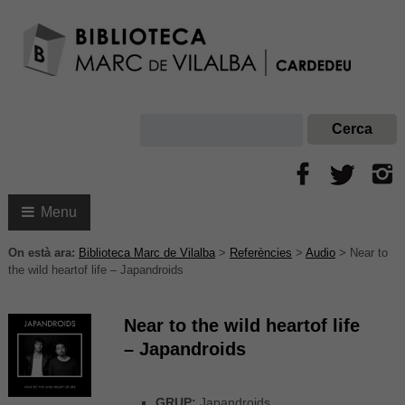
Menu
On està ara:
Biblioteca Marc de Vilalba
>
Referències
>
Audio
>
Near to
the wild heartof life – Japandroids
Near to the wild heartof life
– Japandroids
GRUP:
Japandroids