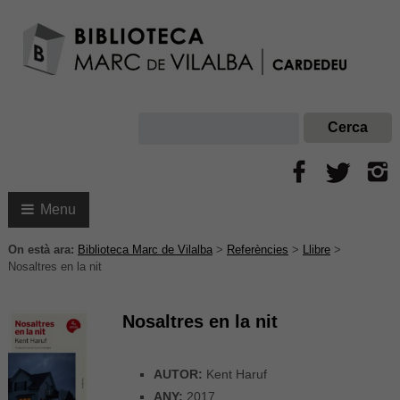
Menu
On està ara:
Biblioteca Marc de Vilalba
>
Referències
>
Llibre
>
Nosaltres en la nit
Nosaltres en la nit
AUTOR:
Kent Haruf
ANY:
2017