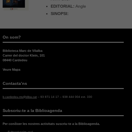
EDITORIAL:
Angle
SINOPSI:
On som?
Biblioteca Marc de Vilalba
Carrer del doctor Klein, 101
08440 Cardedeu
Veure Mapa
Contacta’ns
b.cardedeu.mv@diba.cat
– 93 871 14 17 – 938 444 004 ext. 330
Subscriu-te a la Biblioagenda
Per conèixer les nostres activitats suscriu-te a la Biblioagenda.
Subscriure'm ara!