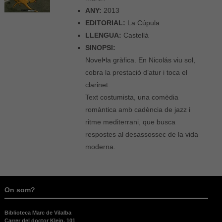
ANY:
2013
EDITORIAL:
La Cúpula
LLENGUA:
Castellà
SINOPSI:
Novel•la gràfica. En Nicolás viu sol,
cobra la prestació d’atur i toca el
clarinet.
Text costumista, una comèdia
romàntica amb cadència de jazz i
ritme mediterrani, que busca
respostes al desassossec de la vida
moderna.
On som?
Biblioteca Marc de Vilalba
Carrer del doctor Klein, 101