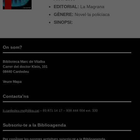
EDITORIAL:
La Magrana
GÈNERE:
Novel·la policíaca
SINOPSI:
On som?
Biblioteca Marc de Vilalba
Carrer del doctor Klein, 101
08440 Cardedeu
Veure Mapa
Contacta’ns
b.cardedeu.mv@diba.cat
– 93 871 14 17 – 938 444 004 ext. 330
Subscriu-te a la Biblioagenda
Per conèixer les nostres activitats suscriu-te a la Biblioagenda.