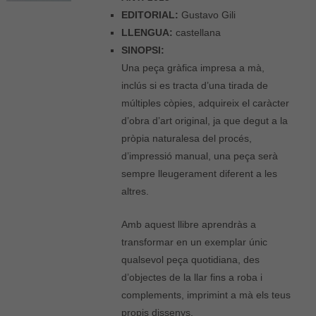
EDITORIAL:
Gustavo Gili
LLENGUA:
castellana
SINOPSI:
Una peça gràfica impresa a mà,
inclús si es tracta d’una tirada de
múltiples còpies, adquireix el caràcter
d’obra d’art original, ja que degut a la
pròpia naturalesa del procés,
d’impressió manual, una peça serà
sempre lleugerament diferent a les
altres.
Amb aquest llibre aprendràs a
transformar en un exemplar únic
qualsevol peça quotidiana, des
d’objectes de la llar fins a roba i
complements, imprimint a mà els teus
propis dissenys.