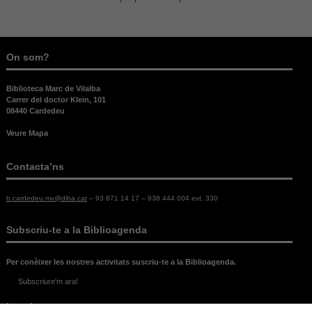
On som?
Biblioteca Marc de Vilalba
Carrer del doctor Klein, 101
08440 Cardedeu
Veure Mapa
Contacta’ns
b.cardedeu.mv@diba.cat
– 93 871 14 17 – 938 444 004 ext. 330
Subscriu-te a la Biblioagenda
Necessàries
Aquestes
Per conèixer les nostres activitats suscriu-te a la Biblioagenda.
cookies no
són
Subscriure'm ara!
opcionals,
Legal
són