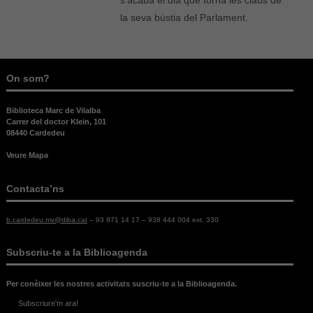
la seva bústia del Parlament.
On som?
Biblioteca Marc de Vilalba
Carrer del doctor Klein, 101
08440 Cardedeu
Veure Mapa
Contacta’ns
b.cardedeu.mv@diba.cat
– 93 871 14 17 – 938 444 004 ext. 330
Subscriu-te a la Biblioagenda
Necessàries
Aquestes
cookies no
Per conèixer les nostres activitats suscriu-te a la Biblioagenda.
són
Subscriure'm ara!
opcionals,