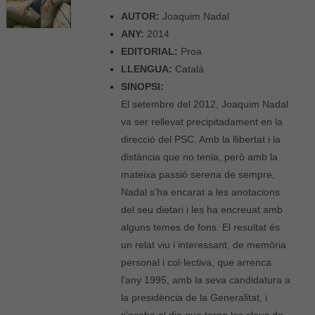
AUTOR:
Joaquim Nadal
ANY:
2014
EDITORIAL:
Proa
LLENGUA:
Català
SINOPSI:
El setembre del 2012, Joaquim Nadal
va ser rellevat precipitadament en la
direcció del PSC. Amb la llibertat i la
distància que no tenia, però amb la
mateixa passió serena de sempre,
Nadal s’ha encarat a les anotacions
del seu dietari i les ha encreuat amb
alguns temes de fons. El resultat és
un relat viu i interessant, de memòria
personal i col·lectiva, que arrenca
l’any 1995, amb la seva candidatura a
la presidència de la Generalitat, i
s’acaba el dia que torna les claus de