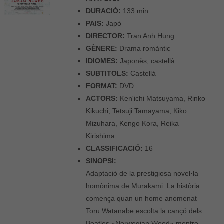
DURACIÓ:
133 min.
PAIS:
Japó
DIRECTOR:
Tran Anh Hung
GÈNERE:
Drama romàntic
IDIOMES:
Japonès, castellà
SUBTITOLS:
Castellà
FORMAT:
DVD
ACTORS:
Ken'ichi Matsuyama, Rinko
Kikuchi, Tetsuji Tamayama, Kiko
Mizuhara, Kengo Kora, Reika
Kirishima
CLASSIFICACIÓ:
16
SINOPSI:
Adaptació de la prestigiosa novel·la
homònima de Murakami. La història
comença quan un home anomenat
Toru Watanabe escolta la cançó dels
Beatles «Norwegian Wood» mentre