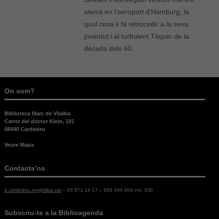
aterra en l’aeroport d’Hamburg, la
qual cosa li fa retrocedir a la seva
joventut i al turbulent Tòquio de la
dècada dels 60.
On som?
Biblioteca Marc de Vilalba
Carrer del doctor Klein, 101
08440 Cardedeu
Veure Mapa
Contacta’ns
b.cardedeu.mv@diba.cat
– 93 871 14 17 – 938 444 004 ext. 330
Necessàries
Aquestes
Subscriu-te a la Biblioagenda
cookies no