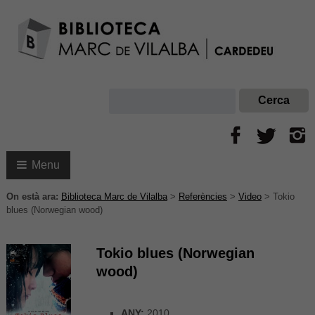
Menu
On està ara:
Biblioteca Marc de Vilalba
>
Referències
>
Video
>
Tokio
blues (Norwegian wood)
Tokio blues (Norwegian
wood)
ANY:
2010