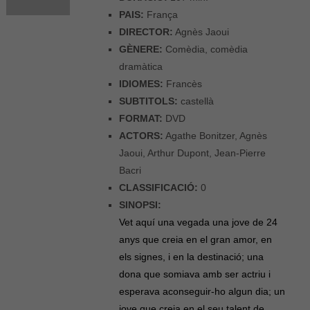
PAIS:
França
DIRECTOR:
Agnès Jaoui
GÈNERE:
Comèdia, comèdia
dramàtica
IDIOMES:
Francès
SUBTITOLS:
castellà
FORMAT:
DVD
ACTORS:
Agathe Bonitzer, Agnès
Jaoui, Arthur Dupont, Jean-Pierre
Bacri
CLASSIFICACIÓ:
0
SINOPSI:
Vet aquí una vegada una jove de 24
anys que creia en el gran amor, en
els signes, i en la destinació; una
dona que somiava amb ser actriu i
esperava aconseguir-ho algun dia; un
jove que creia en el seu talent de