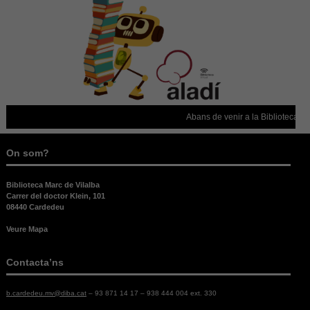
cookies no
són
opcionals,
són
necessàries
per al bon
funcionament
web.
Abans de venir a la Biblioteca, co
Estadístiques
Per a millorar
On som?
la nostra web
necessitem
Biblioteca Marc de Vilalba
aquestes
Carrer del doctor Klein, 101
cookies.
08440 Cardedeu
Veure Mapa
Experiència
Per tal que el
Contacta’ns
nostre lloc
web funcioni
b.cardedeu.mv@diba.cat
– 93 871 14 17 – 938 444 004 ext. 330
el millor