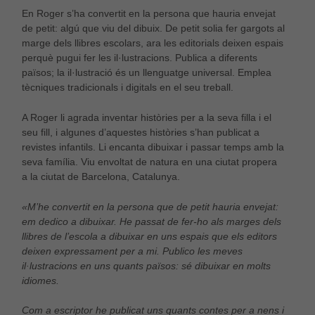
En Roger s’ha convertit en la persona que hauria envejat
de petit: algú que viu del dibuix. De petit solia fer gargots al
marge dels llibres escolars, ara les editorials deixen espais
perquè pugui fer les il·lustracions. Publica a diferents
països; la il·lustració és un llenguatge universal. Emplea
tècniques tradicionals i digitals en el seu treball.
A Roger li agrada inventar històries per a la seva filla i el
seu fill, i algunes d’aquestes històries s’han publicat a
revistes infantils. Li encanta dibuixar i passar temps amb la
seva família. Viu envoltat de natura en una ciutat propera
a la ciutat de Barcelona, ​​Catalunya.
«M’he convertit en la persona que de petit hauria envejat:
em dedico a dibuixar. He passat de fer-ho als marges dels
llibres de l’escola a dibuixar en uns espais que els editors
deixen expressament per a mi. Publico les meves
il·lustracions en uns quants països: sé dibuixar en molts
idiomes.
Com a escriptor he publicat uns quants contes per a nens i