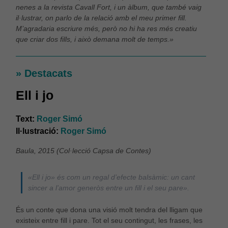
nenes a la revista
Cavall Fort
, i un àlbum, que també vaig
il·lustrar, on parlo de la relació amb el meu primer fill.
M’agradaria escriure més, però no hi ha res més creatiu
que criar dos fills, i això demana molt de temps.»
» Destacats
Ell i jo
Text:
Roger Simó
Il·lustració:
Roger Simó
Baula, 2015 (Col·lecció Capsa de Contes)
«Ell i jo» és com un regal d’efecte balsàmic: un cant
sincer a l’amor generòs entre un fill i el seu pare».
És un conte que dona una visió molt tendra del lligam que
existeix entre fill i pare. Tot el seu contingut, les frases, les