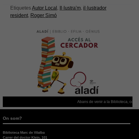
» “La carta dels Reis”, il·lustrat per Roger
Etiquetes
Autor Local
,
Il·lustra'm
,
il·lustrador
Simó
resident
,
Roger Simó
» Totes les creacions (Il·lustra’m 2020)
» BUTACA D’ARTISTA: Trobada amb
l’il·lustrador Roger Simó
Abans de venir a la Biblioteca, confirm
On som?
Biblioteca Marc de Vilalba
Carrer del doctor Klein, 101