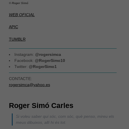
© Roger Simó
WEB OFICIAL
APIC
TUMBLR
Instagram:
@rogersimca
Facebook:
@RogerSimo10
Twitter:
@RogerSimo1
CONTACTE:
rogersimca@yahoo.es
Roger Simó Carles
Si voleu saber qui sóc, com sóc, què penso, mireu els
meus dibuixos, allí hi és tot.