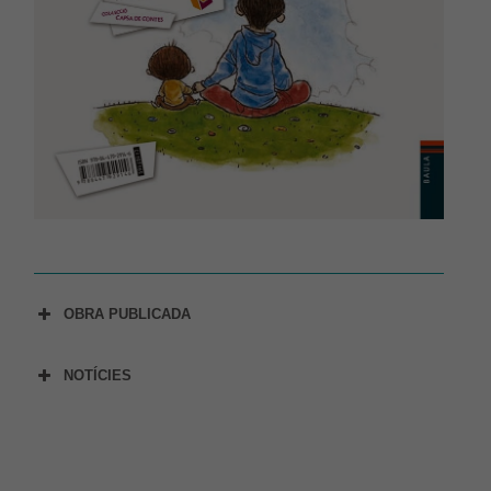
Per tal que el
nostre lloc
web funcioni
el millor
possible
durant la
vostra visita.
Si rebutges
aquestes
cookies,
alguna
funcionalitat
desapareixerà
del lloc web.
OBRA PUBLICADA
NOTÍCIES
» Roger Simó il·lustra el cartell dels Reis 2021