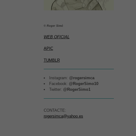
© Roger Simó
WEB OFICIAL
APIC
TUMBLR
Instagram:
@rogersimca
Facebook:
@RogerSimo10
Twitter:
@RogerSimo1
CONTACTE:
rogersimca@yahoo.es