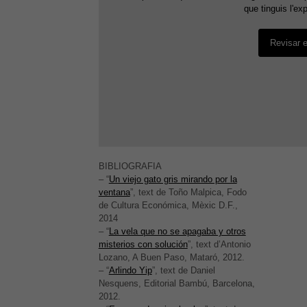
que tinguis l'ex
Revisar e
BIBLIOGRAFIA
– “
Un viejo gato gris mirando por la
ventana
”, text de Toño Malpica, Fodo
de Cultura Económica, Mèxic D.F.,
2014
– “
La vela que no se apagaba y otros
misterios con solución
”, text d’Antonio
Lozano, A Buen Paso, Mataró, 2012.
– “
Arlindo Yip
”, text de Daniel
Nesquens, Editorial Bambú, Barcelona,
2012.