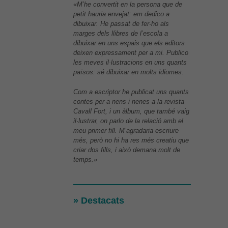
«M’he convertit en la persona que de
petit hauria envejat: em dedico a
dibuixar. He passat de fer-ho als
marges dels llibres de l’escola a
dibuixar en uns espais que els editors
deixen expressament per a mi. Publico
les meves il·lustracions en uns quants
països: sé dibuixar en molts idiomes.
Com a escriptor he publicat uns quants
contes per a nens i nenes a la revista
Cavall Fort
, i un àlbum, que també vaig
il·lustrar, on parlo de la relació amb el
meu primer fill. M’agradaria escriure
Comprovar disponibilitat
de títols
més, però no hi ha res més creatiu que
criar dos fills, i això demana molt de
temps.»
» Destacats