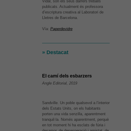
Vidal, són els seus darrers treballs
publicats. Actualment és professora
d’escriptura creativa al Laboratori de
Lletres de Barcelona.
Vía:
Paperdevidre
» Destacat
El camí dels esbarzers
Angle Editorial, 2019
Sandville. Un poble qualsevol a l’interior
dels Estats Units, on els habitants
porten una vida senzilla, aparentment
tranquil·la. Només aparentment, perquè
en tot moment hi ha esclats de fúria i
desamor, de desesperació i amistat, de