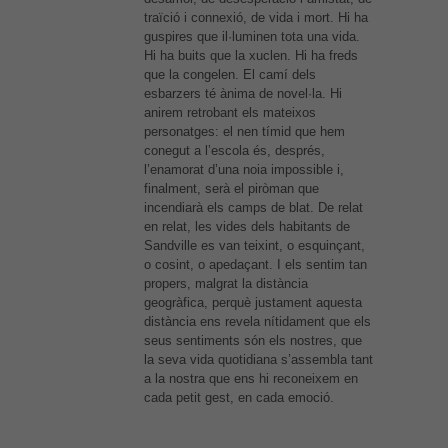
traïció i connexió, de vida i mort. Hi ha
guspires que il·luminen tota una vida.
Hi ha buits que la xuclen. Hi ha freds
que la congelen. El camí dels
esbarzers té ànima de novel·la. Hi
anirem retrobant els mateixos
personatges: el nen tímid que hem
conegut a l’escola és, després,
l’enamorat d’una noia impossible i,
finalment, serà el piròman que
incendiarà els camps de blat. De relat
en relat, les vides dels habitants de
Sandville es van teixint, o esquinçant,
o cosint, o apedaçant. I els sentim tan
propers, malgrat la distància
geogràfica, perquè justament aquesta
distància ens revela nítidament que els
seus sentiments són els nostres, que
la seva vida quotidiana s’assembla tant
a la nostra que ens hi reconeixem en
cada petit gest, en cada emoció.