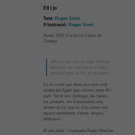
Ell i jo
Text:
Roger Simó
Il·lustració:
Roger Simó
Baula, 2015 (Col·lecció Capsa de
Contes)
«Ell i jo» és com un regal d’efecte
balsàmic: un cant sincer a l’amor
generòs entre un fill i el seu pare».
És un conte que dona una visió molt
tendra del lligam que existeix entre fill i
pare. Tot el seu contingut, les frases,
les paraules, les il·lustracions ens
arriben al cor, que és d’on surten tots
aquest sentiments d’amor, alegria i
dedicació.
El seu autor i il·lustrador Roger Simó ha