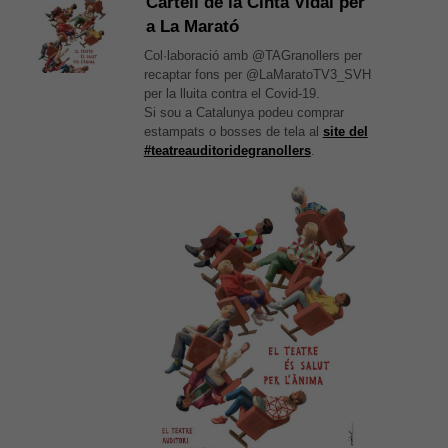
Cartell de la Cinta Vidal per
a La Marató
Col·laboració amb @TAGranollers per
recaptar fons per @LaMaratoTV3_SVH
per la lluita contra el Covid-19.
Si sou a Catalunya podeu comprar
estampats o bosses de tela al
site del
#teatreauditoridegranollers
.