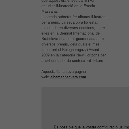
que aquest era el seu camí i va
Roger Simó
estudiar Il·lustració en la Escola
Massana.
Li agrada sobretot fer àlbums il·lustrats
per a nens. La seva obra ha estat
exposada en diverses ocasions, entre
elles en la Biennal Internacional de
Bratislava i ha estat guardonada amb
diversos premis, dels quals el més
important el Bolognaragazzi Award
2009 en la categoria New Horizons per
a «El contador de contes» Ed. Ekaré.
Aquesta és la seva pàgina
web:
albamarinarivera.com
És possible que la vostra configuració us im