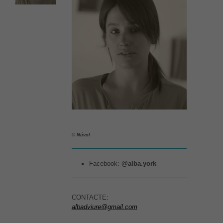
© Núvol
Facebook:
@alba.york
CONTACTE:
albadviure@gmail.com