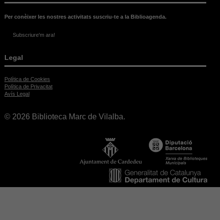
vost
Si 
Per conèixer les nostres activitats suscriu-te a la Biblioagenda.
aqu
coo
Subscriure'm ara!
alg
func
des
Legal
del 
Política de Cookies
Política de Privacitat
Avís Legal
© 2026 Biblioteca Marc de Vilalba.