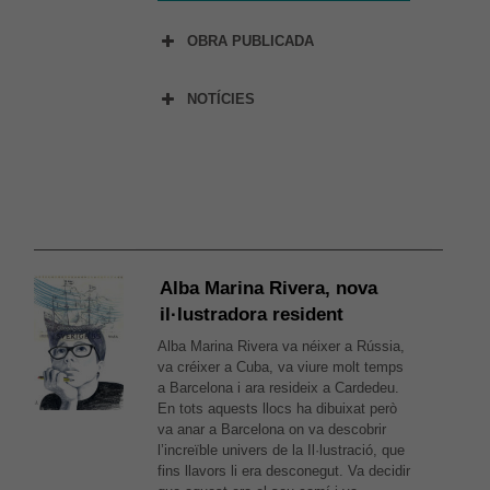
OBRA PUBLICADA
NOTÍCIES
» Roger Simó il·lustra el
cartell dels Reis 2021
» “La carta dels Reis”,
Alba Marina Rivera, nova
il·lustrat per Roger Simó
il·lustradora resident
Alba Marina Rivera va néixer a Rússia,
» Totes les creacions
va créixer a Cuba, va viure molt temps
(Il·lustra’m 2020)
a Barcelona i ara resideix a Cardedeu.
En tots aquests llocs ha dibuixat però
va anar a Barcelona on va descobrir
» BUTACA D’ARTISTA:
l’increïble univers de la Il·lustració, que
Trobada amb l’il·lustrador
fins llavors li era desconegut. Va decidir