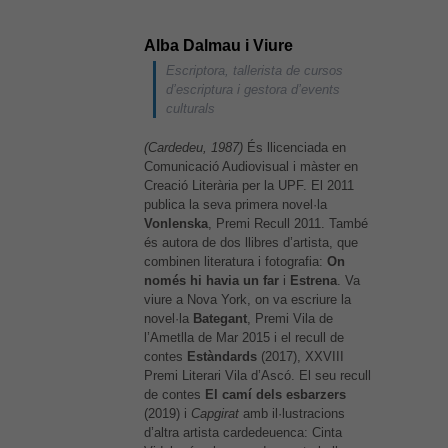
Alba Dalmau i Viure
Escriptora, tallerista de cursos
d’escriptura i gestora d’events
culturals
(Cardedeu, 1987)
És llicenciada en
Comunicació Audiovisual i màster en
Creació Literària per la UPF. El 2011
publica la seva primera novel·la
Vonlenska
, Premi Recull 2011. També
és autora de dos llibres d’artista, que
combinen literatura i fotografia:
On
només hi havia un far
i
Estrena
. Va
viure a Nova York, on va escriure la
novel·la
Bategant
, Premi Vila de
l’Ametlla de Mar 2015 i el recull de
contes
Estàndards
(2017), XXVIII
Premi Literari Vila d’Ascó. El seu recull
de contes
El camí dels esbarzers
(2019) i
Capgirat
amb il·lustracions
d’altra artista cardedeuenca: Cinta