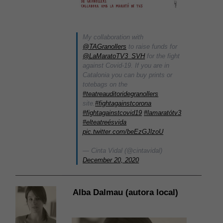
My collaboration with
@TAGranollers
to raise funds for
@LaMaratoTV3_SVH
for the fight
against Covid-19. If you are in
Catalonia you can buy prints or
totebags on the
#teatreauditoridegranollers
site.
#fightagainstcorona
#fightagainstcovid19
#lamaratótv3
#elteatreésvida
pic.twitter.com/beEzGJlzoU
— Cinta Vidal (@cintavidal)
December 20, 2020
Alba Dalmau (autora local)