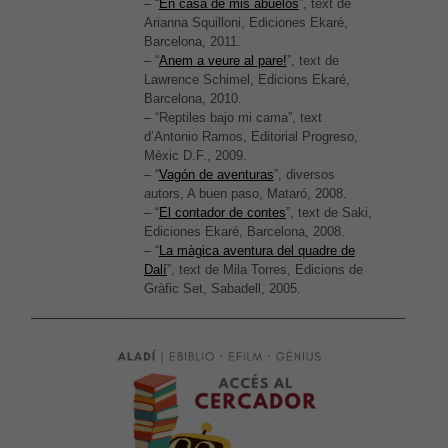
– “
En casa de mis abuelos
”, text de
Arianna Squilloni, Ediciones Ekaré,
Barcelona, 2011.
– “
Anem a veure al pare!
”, text de
Lawrence Schimel, Edicions Ekaré,
Barcelona, 2010.
– “Reptiles bajo mi cama”, text
d’Antonio Ramos, Editorial Progreso,
Mèxic D.F., 2009.
– “
Vagón de aventuras
”, diversos
autors, A buen paso, Mataró, 2008.
– “
El contador de contes
”, text de Saki,
Ediciones Ekaré, Barcelona, 2008.
– “
La màgica aventura del quadre de
Dalí
”, text de Mila Torres, Edicions de
Gràfic Set, Sabadell, 2005.
Ne
Aqu
coo
són