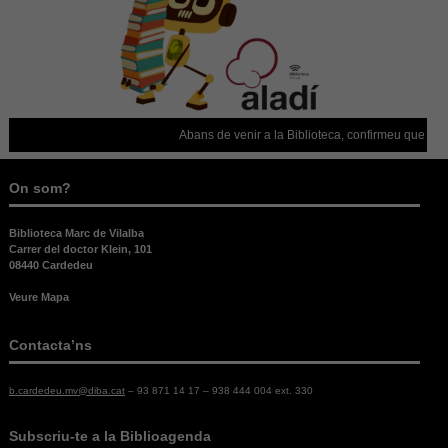
opc
són
nec
per
fun
web
Abans de venir a la Biblioteca, confirmeu que està obert
Est
Per
On som?
la 
nec
Biblioteca Marc de Vilalba
aqu
Carrer del doctor Klein, 101
coo
08440 Cardedeu
Veure Mapa
Exp
Per 
Contacta’ns
nost
web
b.cardedeu.mv@diba.cat
– 93 871 14 17 – 938 444 004 ext. 330
el m
pos
dur
Subscriu-te a la Biblioagenda