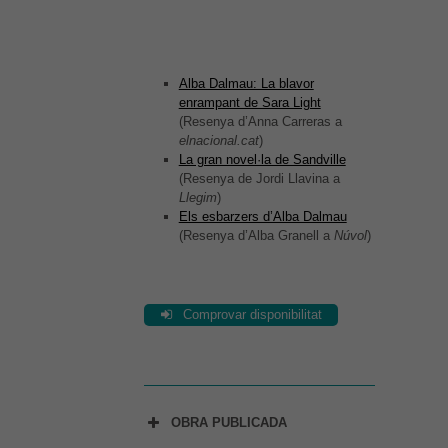
Alba Dalmau: La blavor
enrampant de Sara Light
(Resenya d’Anna Carreras a
elnacional.cat
)
La gran novel·la de Sandville
(Resenya de Jordi Llavina a
Llegim
)
Els esbarzers d’Alba Dalmau
(Resenya d’Alba Granell a
Núvol
)
Comprovar disponibilitat
OBRA PUBLICADA