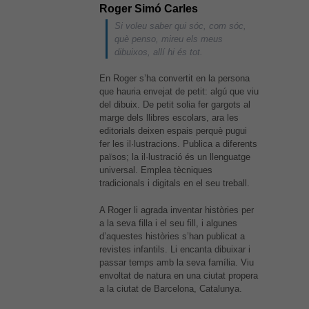
Roger Simó Carles
Si voleu saber qui sóc, com sóc,
què penso, mireu els meus
dibuixos, allí hi és tot.
En Roger s’ha convertit en la persona
que hauria envejat de petit: algú que viu
del dibuix. De petit solia fer gargots al
marge dels llibres escolars, ara les
editorials deixen espais perquè pugui
fer les il·lustracions. Publica a diferents
països; la il·lustració és un llenguatge
universal. Emplea tècniques
tradicionals i digitals en el seu treball.
A Roger li agrada inventar històries per
a la seva filla i el seu fill, i algunes
d’aquestes històries s’han publicat a
revistes infantils. Li encanta dibuixar i
passar temps amb la seva família. Viu
envoltat de natura en una ciutat propera
a la ciutat de Barcelona, ​​Catalunya.