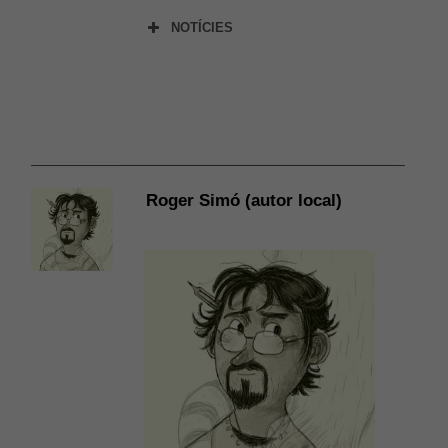
NOTÍCIES
» TERTÚLIA LITERÀRIA:
El
camí dels esbarzers
, amb
l’autora Alba Dalmau Viure
Roger Simó (autor local)
» Tast de
Capgirat
, d’Alba
Dalmau (text) i Cinta Vidal
(il·lustracions)