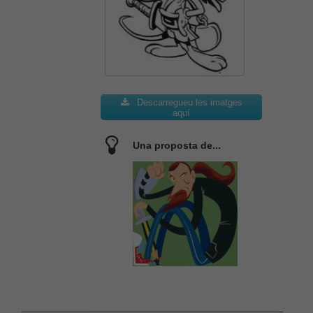
Descarregueu les imatges
aquí
Una proposta de...