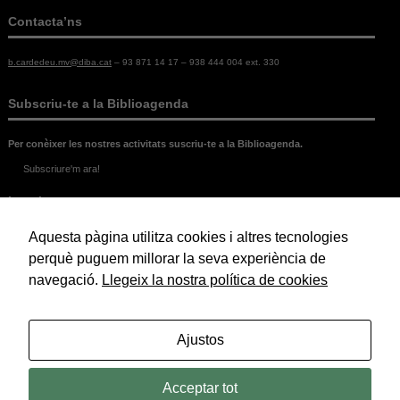
Contacta’ns
b.cardedeu.mv@diba.cat
– 93 871 14 17 – 938 444 004 ext. 330
Subscriu-te a la Biblioagenda
Per conèixer les nostres activitats suscriu-te a la Biblioagenda.
Subscriure'm ara!
Legal
Aquesta pàgina utilitza cookies i altres tecnologies
Política de Cookies
Política de Privacitat
perquè puguem millorar la seva experiència de
Avís Legal
navegació.
Llegeix la nostra política de cookies
© 2026 Biblioteca Marc de Vilalba.
Ajustos
Acceptar tot