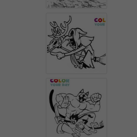
web funcioni
el millor
possible
durant la
vostra visita.
Si rebutges
aquestes
cookies,
alguna
funcionalitat
desapareixerà
del lloc web.