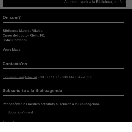
Abans de venir a la Biblioteca, confirmeu que e
On som?
Biblioteca Marc de Vilalba
Carrer del doctor Klein, 101
08440 Cardedeu
Veure Mapa
Contacta’ns
b.cardedeu.mv@diba.cat
– 93 871 14 17 – 938 444 004 ext. 330
Subscriu-te a la Biblioagenda
Per conèixer les nostres activitats suscriu-te a la Biblioagenda.
Subscriure'm ara!
Legal