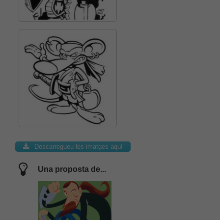
Descarregueu les imatges aquí
Una proposta de...