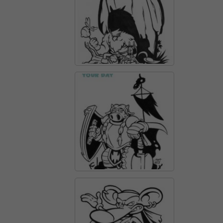
el millor
possible
durant la
vostra visita.
Si rebutges
aquestes
cookies,
alguna
funcionalitat
desapareixerà
del lloc web.