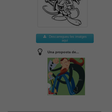
Descarregueu les imatges
aquí
Una proposta de...