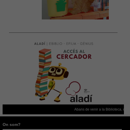
funcionalitat
desapareixerà
del lloc web.
Abans de venir a la Biblioteca, confir
On som?