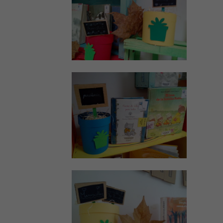
web.
Estadístiques
Per a millorar
la nostra web
necessitem
aquestes
cookies.
Experiència
Per tal que el
nostre lloc
web funcioni
el millor
possible
durant la
vostra visita.
Si rebutges
aquestes
cookies,
alguna