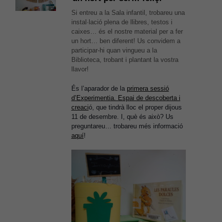
Si entreu a la Sala infantil, trobareu una
instal·lació plena de llibres, testos i
caixes… és el nostre material per a fer
un hort… ben diferent! Us convidem a
participar-hi quan vingueu a la
Biblioteca, trobant i plantant la vostra
llavor!
És l’aparador de la
primera sessió
d’Experimentia. Espai de descoberta i
creaci
ó, que tindrà lloc el proper dijous
11 de desembre. I, què és això? Us
preguntareu… trobareu més informació
aquí
!