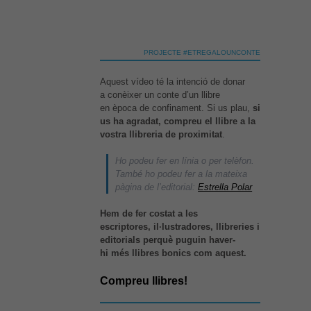
Necessàries
PROJECTE #ETREGALOUNCONTE
Aquestes
cookies no
són
Aquest vídeo té la intenció de donar
opcionals,
a conèixer un conte d’un llibre
són
en època de confinament. Si us plau,
si
necessàries
us ha agradat, compreu el llibre a la
per al bon
vostra llibreria de proximitat
.
funcionament
web.
Ho podeu fer en línia o per telèfon.
També ho podeu fer a la mateixa
pàgina de l’editorial:
Estrella Polar
Estadístiques
Hem de fer costat a les
Per a millorar
escriptores, il·lustradores, llibreries i
la nostra web
necessitem
editorials perquè puguin haver-
aquestes
hi més llibres bonics com aquest.
cookies.
Compreu llibres!