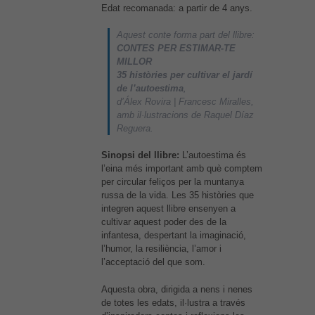
Edat recomanada: a partir de 4 anys.
Aquest conte forma part del llibre:
CONTES PER ESTIMAR-TE
MILLOR
35 històries per cultivar el jardí
de l’autoestima
,
d’Álex Rovira | Francesc Miralles,
amb il·lustracions de Raquel Díaz
Reguera.
Sinopsi del llibre:
L’autoestima és
l’eina més important amb què comptem
per circular feliços per la muntanya
russa de la vida. Les 35 històries que
integren aquest llibre ensenyen a
cultivar aquest poder des de la
infantesa, despertant la imaginació,
l’humor, la resiliència, l’amor i
l’acceptació del que som.
Aquesta obra, dirigida a nens i nenes
de totes les edats, il·lustra a través