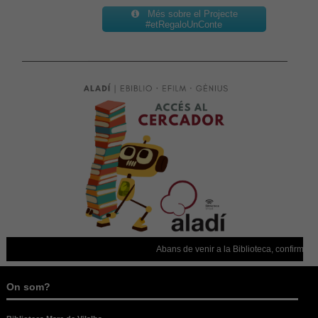
Experiència
Per tal que el
Més sobre el Projecte
#etRegaloUnConte
nostre lloc
web funcioni
el millor
possible
durant la
vostra visita.
Si rebutges
aquestes
cookies,
alguna
funcionalitat
desapareixerà
del lloc web.
Abans de venir a la Biblioteca, confirmeu q
On som?