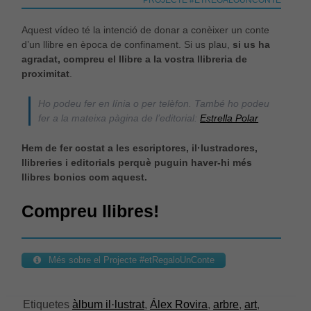
PROJECTE #ETREGALOUNCONTE
Aquest vídeo té la intenció de donar a conèixer un conte
Estadístiques
d’un llibre en època de confinament. Si us plau,
si us ha
Per a millorar
agradat, compreu el llibre a la vostra llibreria de
la nostra web
proximitat
.
necessitem
aquestes
Ho podeu fer en línia o per telèfon. També ho podeu
cookies.
fer a la mateixa pàgina de l’editorial:
Estrella Polar
Hem de fer costat a les escriptores, il·lustradores,
Experiència
llibreries i editorials perquè puguin haver-hi més
Per tal que el
llibres bonics com aquest.
nostre lloc
web funcioni
el millor
Compreu llibres!
possible
durant la
vostra visita.
Si rebutges
Més sobre el Projecte #etRegaloUnConte
aquestes
cookies,
alguna
funcionalitat
Etiquetes
àlbum il·lustrat
,
Álex Rovira
,
arbre
,
art
,