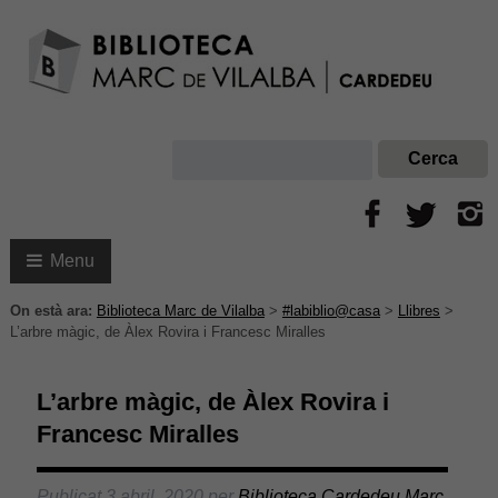
Menu
On està ara:
Biblioteca Marc de Vilalba
>
#labiblio@casa
>
Llibres
>
L’arbre màgic, de Àlex Rovira i Francesc Miralles
L’arbre màgic, de Àlex Rovira i
Francesc Miralles
Publicat
3 abril, 2020
per
Biblioteca Cardedeu Marc