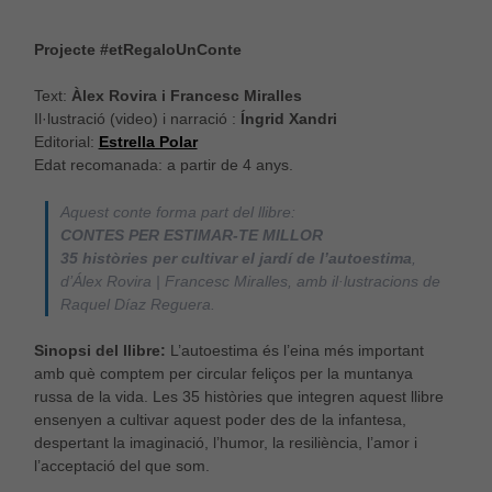
Projecte #etRegaloUnConte
Text:
Àlex Rovira i Francesc Miralles
Il·lustració (video) i narració :
Íngrid Xandri
Editorial:
Estrella Polar
Edat recomanada: a partir de 4 anys.
Aquest conte forma part del llibre:
CONTES PER ESTIMAR-TE MILLOR
35 històries per cultivar el jardí de l’autoestima
,
d’Álex Rovira | Francesc Miralles, amb il·lustracions de
Raquel Díaz Reguera.
Sinopsi del llibre:
L’autoestima és l’eina més important
amb què comptem per circular feliços per la muntanya
russa de la vida. Les 35 històries que integren aquest llibre
ensenyen a cultivar aquest poder des de la infantesa,
despertant la imaginació, l’humor, la resiliència, l’amor i
l’acceptació del que som.