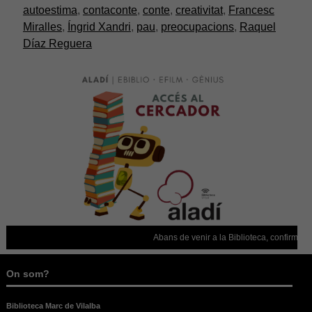
desapareixerà
autoestima
,
contaconte
,
conte
,
creativitat
,
Francesc
del lloc web.
Miralles
,
Íngrid Xandri
,
pau
,
preocupacions
,
Raquel
Díaz Reguera
Abans de venir a la Biblioteca, confirmeu qu
On som?
Biblioteca Marc de Vilalba