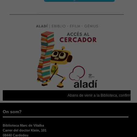
nostre lloc
web funcioni
el millor
possible
durant la
vostra visita.
Si rebutges
aquestes
cookies,
alguna
funcionalitat
desapareixerà
del lloc web.
Abans de venir a la Biblioteca, confirmeu q
On som?
Biblioteca Marc de Vilalba
Carrer del doctor Klein, 101
08440 Cardedeu