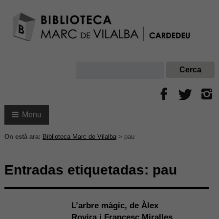
Menu
On està ara:
Biblioteca Marc de Vilalba
>
pau
Entradas etiquetadas:
pau
L’arbre màgic, de Àlex
Rovira i Francesc Miralles