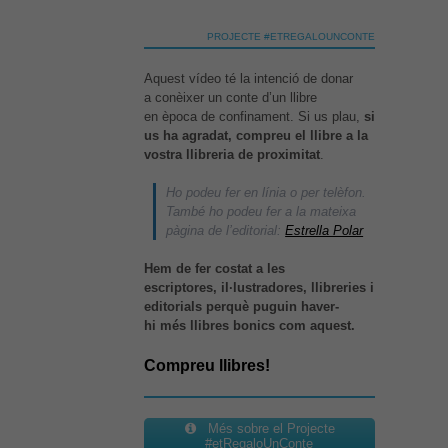
PROJECTE #ETREGALOUNCONTE
Necessàries
Aquestes
Aquest vídeo té la intenció de donar
cookies no
són
a conèixer un conte d’un llibre
opcionals,
en època de confinament. Si us plau,
si
són
us ha agradat, compreu el llibre a la
necessàries
vostra llibreria de proximitat
.
per al bon
funcionament
Ho podeu fer en línia o per telèfon.
web.
També ho podeu fer a la mateixa
pàgina de l’editorial:
Estrella Polar
Hem de fer costat a les
Estadístiques
escriptores, il·lustradores, llibreries i
Per a millorar
editorials perquè puguin haver-
la nostra web
hi més llibres bonics com aquest.
necessitem
aquestes
cookies.
Compreu llibres!
Experiència
Més sobre el Projecte
#etRegaloUnConte
Per tal que el