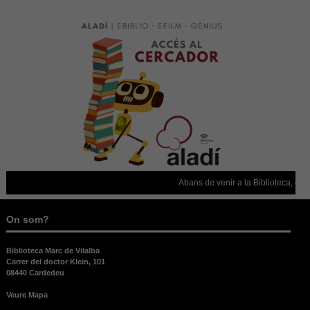
Estadístiques
Per a millorar
la nostra web
necessitem
aquestes
cookies.
Experiència
Per tal que el
nostre lloc
web funcioni
el millor
Abans de venir a la Biblioteca, conf
possible
durant la
vostra visita.
On som?
Si rebutges
aquestes
cookies,
Biblioteca Marc de Vilalba
alguna
Carrer del doctor Klein, 101
08440 Cardedeu
funcionalitat
desapareixerà
Veure Mapa
del lloc web.