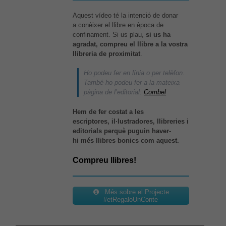
Aquest vídeo té la intenció de donar
a conèixer el llibre en època de
confinament. Si us plau,
si us ha
agradat, compreu el llibre a la vostra
llibreria de proximitat
.
Ho podeu fer en línia o per telèfon.
També ho podeu fer a la mateixa
pàgina de l’editorial:
Combel
Hem de fer costat a les
escriptores, il·lustradores, llibreries i
Necessàries
editorials perquè puguin haver-
Aquestes
hi més llibres bonics com aquest.
cookies no
són
opcionals,
Compreu llibres!
són
necessàries
per al bon
Més sobre el Projecte
funcionament
#etRegaloUnConte
web.