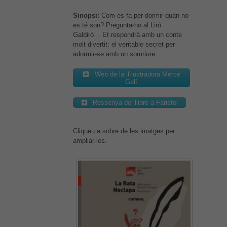
Sinopsi:
Com es fa per dormir quan no
es té son? Pregunta-ho al Liró
Galdiró… Et respondrà amb un conte
molt divertit: el veritable secret per
adormir-se amb un somriure.
Web de la il·lustradora Mercè
Galí
Ressenya del llibre a Faristol
Cliqueu a sobre de les imatges per
ampliar-les.