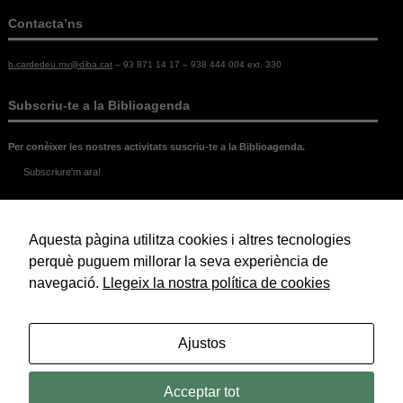
Contacta’ns
b.cardedeu.mv@diba.cat
– 93 871 14 17 – 938 444 004 ext. 330
Subscriu-te a la Biblioagenda
Per conèixer les nostres activitats suscriu-te a la Biblioagenda.
Subscriure'm ara!
Legal
Aquesta pàgina utilitza cookies i altres tecnologies
Política de Cookies
Política de Privacitat
perquè puguem millorar la seva experiència de
Avís Legal
navegació.
Llegeix la nostra política de cookies
© 2026 Biblioteca Marc de Vilalba.
Ajustos
Acceptar tot