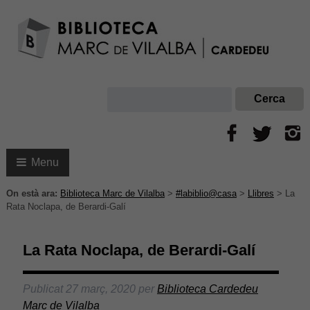
Menu
On està ara:
Biblioteca Marc de Vilalba
>
#labiblio@casa
>
Llibres
>
La
Rata Noclapa, de Berardi-Galí
La Rata Noclapa, de Berardi-Galí
Publicat
27 març, 2020
per
Biblioteca Cardedeu
Marc de Vilalba