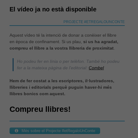
El vídeo ja no està disponible
PROJECTE #ETREGALOUNCONTE
Aquest vídeo té la intenció de donar a conèixer el llibre
en època de confinament. Si us plau,
si us ha agradat,
compreu el llibre a la vostra llibreria de proximitat
.
Ho podeu fer en línia o per telèfon. També ho podeu
fer a la mateixa pàgina de l’editorial:
Combel
Hem de fer costat a les escriptores, il·lustradores,
llibreries i editorials perquè puguin haver-hi més
Necessàries
llibres bonics com aquest.
Aquestes
cookies no
Compreu llibres!
són
opcionals,
són
necessàries
per al bon
Més sobre el Projecte #etRegaloUnConte
funcionament