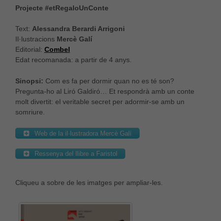
Projecte #etRegaloUnConte
Text:
Alessandra Berardi Arrigoni
Il·lustracions
Mercè Galí
Editorial:
Combel
Edat recomanada: a partir de 4 anys.
Sinopsi:
Com es fa per dormir quan no es té son?
Pregunta-ho al Liró Galdiró… Et respondrà amb un conte
molt divertit: el veritable secret per adormir-se amb un
somriure.
Web de la il·lustradora Mercè Galí
Ressenya del llibre a Faristol
Cliqueu a sobre de les imatges per ampliar-les.