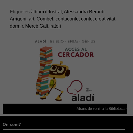
web.
Etiquetes
àlbum il·lustrat
,
Alessandra Berardi
Arrigoni
,
art
,
Combel
,
contaconte
,
conte
,
creativitat
,
Estadístiques
dormir
,
Mercé Galí
,
ratolí
Per a millorar
la nostra web
necessitem
aquestes
cookies.
Experiència
Per tal que el
nostre lloc
web funcioni
el millor
possible
durant la
vostra visita.
Abans de venir a la Biblioteca, conf
Si rebutges
aquestes
cookies,
On som?
alguna