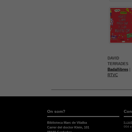
DAVID
TERRADES
Badallibres
|
RTVC
On som?
Con
b.car
Biblioteca Marc de Vilalba
004 e
Carrer del doctor Klein, 101
08440 Cardedeu