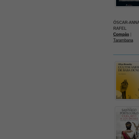
ÓSCAR-ANNA
RAFEL
Compàs
|
Tarambana