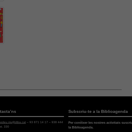
funcionalitat
desapareixerà
del lloc web.
tacta’ns
Subscriu-te a la Biblioagenda
dedeu.mv@diba.cat
– 93 871 14 17 – 938 444
Per conèixer les nostres activitats suscri
xt. 330
la Biblioagenda.