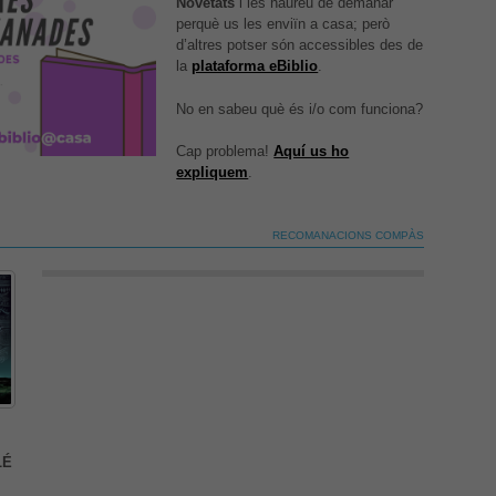
Novetats
i les haureu de demanar
perquè us les enviïn a casa; però
d’altres potser són accessibles des de
la
plataforma eBiblio
.
No en sabeu què és i/o com funciona?
És possible que la vostra configuració us impedeixi
veure aquest contingut. El més probable és que
Cap problema!
Aquí us ho
tinguis l'experiència desactivada.
Abans de venir a
expliquem
.
Revisar els teus ajustos
RECOMANACIONS COMPÀS
És possible que la vostra configuració us impedeixi
veure aquest contingut. El més probable és que
tinguis l'experiència desactivada.
LÉ