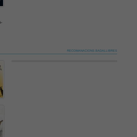
És possible que la vostra configuració us impedeixi
-
veure aquest contingut. El més probable és que
tinguis l'experiència desactivada.
Revisar els teus ajustos
RECOMANACIONS BADALLIBRES