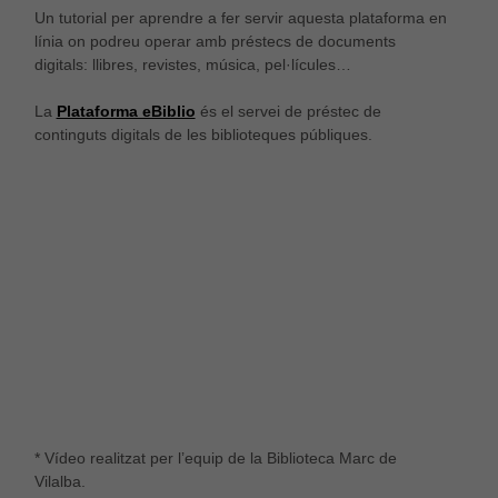
És possible que la vostra configuració us impedeixi
Un tutorial per aprendre a fer servir aquesta plataforma en
veure aquest contingut. El més probable és que
línia on podreu operar amb préstecs de documents
tinguis l'experiència desactivada.
digitals: llibres, revistes, música, pel·lícules…
La
Plataforma eBiblio
és el servei de préstec de
Revisar els teus ajustos
continguts digitals de les biblioteques públiques.
* Vídeo realitzat per l’equip de la Biblioteca Marc de
Vilalba.