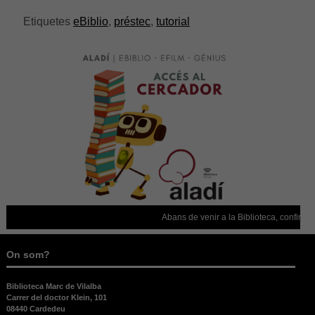
Etiquetes
eBiblio
,
préstec
,
tutorial
Necessàries
Aquestes
cookies no
Abans de venir a la Biblioteca, confirme
són
opcionals,
són
On som?
necessàries
per al bon
Biblioteca Marc de Vilalba
funcionament
Carrer del doctor Klein, 101
web.
08440 Cardedeu