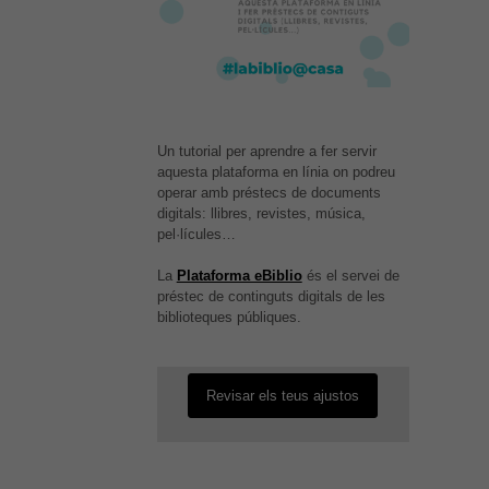
Necessàries
Aquestes
cookies no
són
Un tutorial per aprendre a fer servir
opcionals,
aquesta plataforma en línia on podreu
són
necessàries
operar amb préstecs de documents
per al bon
digitals: llibres, revistes, música,
funcionament
pel·lícules…
web.
És possible que la vostra
La
Plataforma eBiblio
és el servei de
configuració us impedeixi veure
préstec de continguts digitals de les
aquest contingut. El més probable
biblioteques públiques.
és que tinguis l'experiència
Estadístiques
desactivada.
Per a millorar
la nostra web
necessitem
Revisar els teus ajustos
aquestes
cookies.