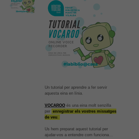
Un tutorial per aprendre a fer servir
aquesta eina en línia.
VOCAROO
és una eina molt senzilla
per
enregistrar els vostres missatges
de veu
.
És possible que la vostra
configuració us impedeixi veure
Us hem preparat aquest tutorial per
aquest contingut. El més probable
ajudar-vos a entendre com funciona…
és que tinguis l'experiència