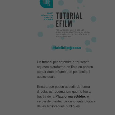
Un tutorial per aprendre a fer servir
aquesta plataforma en línia on podreu
operar amb préstecs de pel·lícules i
audiovisuals.
Encara que podeu accedir de forma
directa, us recomanem que ho feu a
És possible que la vostra
travès de la
Plataforma eBiblio
, el
configuració us impedeixi veure
servei de préstec de continguts digitals
aquest contingut. El més probable
de les biblioteques públiques.
és que tinguis l'experiència
desactivada.