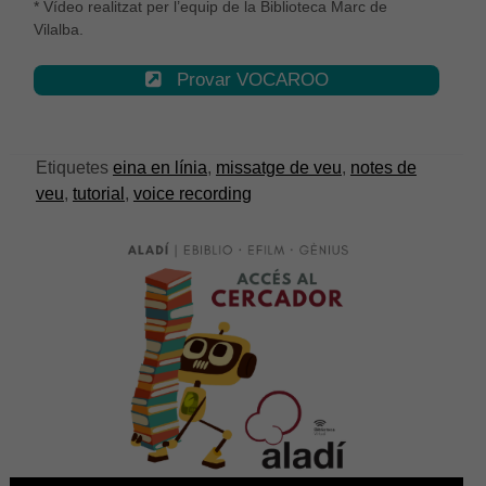
* Vídeo realitzat per l’equip de la Biblioteca Marc de
Vilalba.
Provar VOCAROO
Etiquetes
eina en línia
,
missatge de veu
,
notes de
veu
,
tutorial
,
voice recording
Necessàries
Aquestes
cookies no
són
opcionals,
són