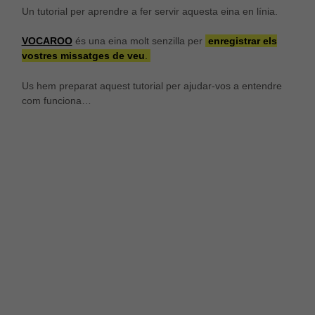
Un tutorial per aprendre a fer servir aquesta eina en línia.
És possible que la vostra configuració us impedeixi
veure aquest contingut. El més probable és que
VOCAROO
és una eina molt senzilla per
enregistrar els
tinguis l'experiència desactivada.
vostres missatges de veu
.
Us hem preparat aquest tutorial per ajudar-vos a entendre
Revisar els teus ajustos
com funciona…