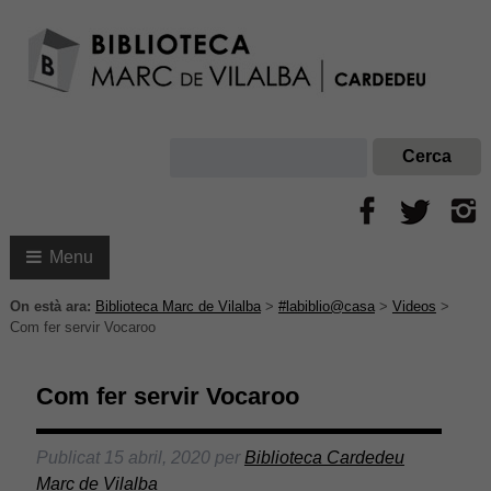
Menu
On està ara:
Biblioteca Marc de Vilalba
>
#labiblio@casa
>
Videos
>
Com fer servir Vocaroo
Com fer servir Vocaroo
Publicat
15 abril, 2020
per
Biblioteca Cardedeu
Marc de Vilalba