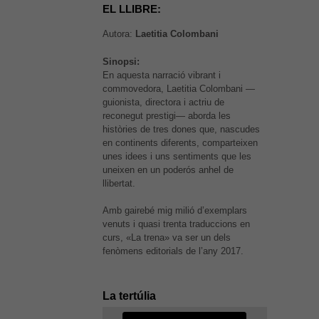
EL LLIBRE:
Autora:
Laetitia Colombani
Sinopsi:
En aquesta narració vibrant i
commovedora, Laetitia Colombani —
guionista, directora i actriu de
reconegut prestigi— aborda les
històries de tres dones que, nascudes
en continents diferents, comparteixen
unes idees i uns sentiments que les
uneixen en un poderós anhel de
llibertat.
Amb gairebé mig milió d’exemplars
venuts i quasi trenta traduccions en
És possible que la vostra
curs, «La trena» va ser un dels
configuració us impedeixi veure
fenòmens editorials de l’any 2017.
aquest contingut. El més probable
és que tinguis l'experiència
desactivada.
La tertúlia