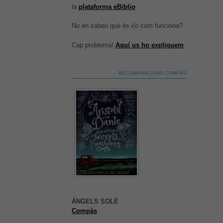
la
plataforma eBiblio
.
No en sabeu què és i/o com funciona?
Cap problema!
Aquí us ho expliquem
.
RECOMANACIONS COMPÀS
És possible que la vostra
configuració us impedeixi veure
aquest contingut. El més probable
ÀNGELS SOLÉ
és que tinguis l'experiència
Compàs
desactivada.