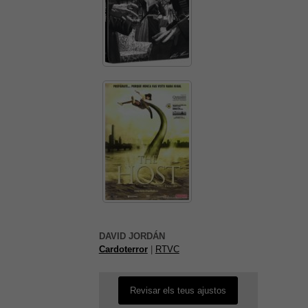
És possible que la vostra
configuració us impedeixi veure
aquest contingut. El més probable
DAVID JORDÁN
és que tinguis l'experiència
Cardoterror
|
RTVC
desactivada.
Revisar els teus ajustos