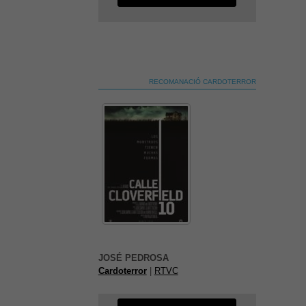
RECOMANACIÓ CARDOTERROR
És possible que la vostra
configuració us impedeixi veure
aquest contingut. El més probable
JOSÉ PEDROSA
és que tinguis l'experiència
Cardoterror
|
RTVC
desactivada.