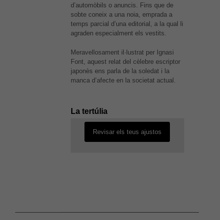
d’automòbils o anuncis. Fins que de
sobte coneix a una noia, emprada a
temps parcial d’una editorial, a la qual li
agraden especialment els vestits.
Meravellosament il·lustrat per Ignasi
Font, aquest relat del cèlebre escriptor
És possible que la vostra
japonès ens parla de la soledat i la
configuració us impedeixi veure
manca d’afecte en la societat actual.
aquest contingut. El més probable
és que tinguis l'experiència
desactivada.
La tertúlia
Revisar els teus ajustos