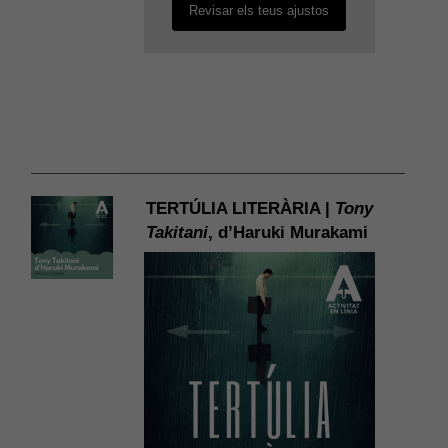
Revisar els teus ajustos
TERTÚLIA LITERÀRIA |
Tony
Takitani
, d’Haruki Murakami