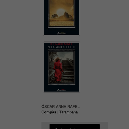
És possible que la vostra
configuració us impedeixi veure
aquest contingut. El més probable
ÓSCAR-ANNA-RAFEL
és que tinguis l'experiència
Compàs
|
Tarambana
desactivada.