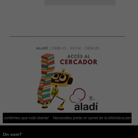
firmeu que està oberta!
Necessiteu portar el carnet de la biblioteca per poder-vos 
On som?