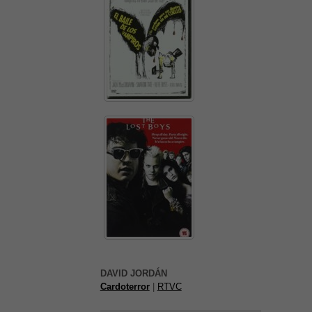
És possible que la vostra
configuració us impedeixi veure
aquest contingut. El més probable
DAVID JORDÁN
és que tinguis l'experiència
Cardoterror
|
RTVC
desactivada.