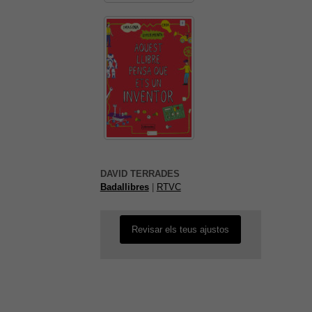
funcionalitat
desapareixerà
del lloc web.
És possible que la vostra
configuració us impedeixi veure
aquest contingut. El més probable
DAVID TERRADES
és que tinguis l'experiència
Badallibres
|
RTVC
desactivada.
Revisar els teus ajustos