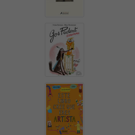
web.
Estadístiques
Per a millorar
la nostra web
necessitem
aquestes
cookies.
Experiència
Per tal que el
nostre lloc
web funcioni
el millor
possible
durant la
vostra visita.
Si rebutges
aquestes
cookies,
alguna