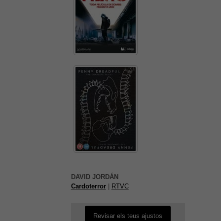
És possible que la vostra
configuració us impedeixi veure
aquest contingut. El més probable
DAVID JORDÁN
és que tinguis l'experiència
Cardoterror
|
RTVC
desactivada.
Revisar els teus ajustos