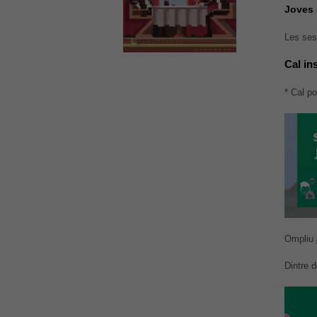
Joves 
Les ses
Cal in
* Cal po
Ompliu
Dintre 