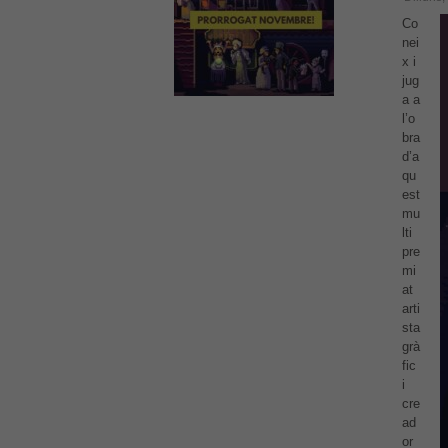
Co
nei
x i
jug
a a
l’o
bra
d’a
qu
est
mu
lti
pre
mi
at
arti
sta
grà
fic
i
cre
ad
or