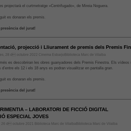
s projectarà el curtmetratge «Centrifugado», de Mireia Noguera.
guit es donaran els premis.
presència del jurat!
ntació, projecció i Lliurament de premis dels Premis Fi
es, 28 d octubre 2022
Cinema EsbarjoBiblioteca Marc de Vilalba
més es descobriran les obres guanyadores dels Premis Finestra. Els vídeos 
 d’entre els 12 i els 18 anys es podran visualitzar en pantalla gran.
guit es donaran els premis.
presència del jurat!
RIMENTIA – LABORATORI DE FICCIÓ DIGITAL
IÓ ESPECIAL JOVES
, 26 d octubre 2021
Biblioteca Marc de VilalbaBiblioteca Marc de Vilalba