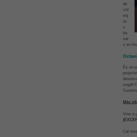
de
víd
eoj
oc
s
ba
sat
s en his
Octavi
És un a
projec
desenvo
segell 
Susanna
Més inf
Vine a 
(EXCEP
Cal res