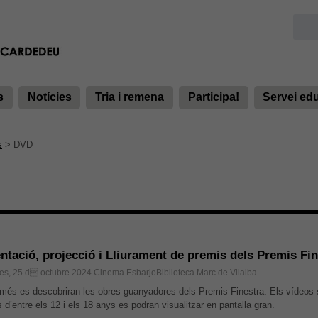
s
Notícies
Tria i remena
Participa!
Servei ed
s
>
DVD
ntació, projecció i Lliurament de premis dels Premis Fi
es, 25 d octubre 2024
Cinema EsbarjoBiblioteca Marc de Vilalba
més es descobriran les obres guanyadores dels Premis Finestra. Els vídeos 
 d’entre els 12 i els 18 anys es podran visualitzar en pantalla gran.