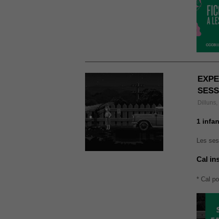
EXPE
SESS
Dilluns
1 infan
Les ses
Cal in
* Cal po