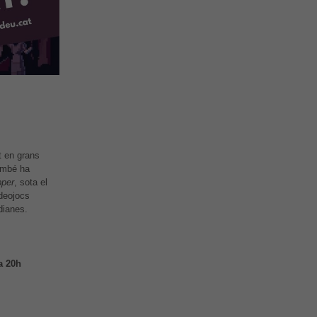
t en grans
ambé ha
per
, sota el
deojocs
dianes.
a 20h