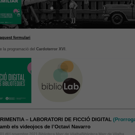
aquest formulari
de la programació del
Cardoterror XVI
.
RIMENTIA – LABORATORI DE FICCIÓ DIGITAL
(Prorrog
amb els videojocs de l’Octavi Navarro
, 01 d novembre 2021
Biblioteca Marc de VilalbaBiblioteca Marc de Vilalba