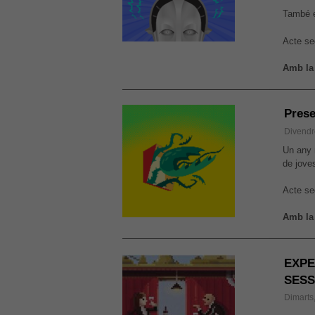
També e
Acte se
Amb la 
Prese
Divendr
Un any 
de joves
Acte se
Amb la 
EXPE
SESS
Dimarts