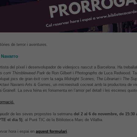
Estadístiques
Per a millorar
la nostra web
necessitem
aquestes
cookies.
tòries de terror i aventures.
 Navarro
Experiència
Per tal que el
rtista del píxel i desenvolupador de videojocs nascut a Barcelona. Ha treballa
nostre lloc
tes com
Thimbleweed Park
de Ron Gilbert i
Photographs
de Luca Redwood. T
web funcioni
lupat jocs de gran èxit com la saga
Midnight Scenes, The Librarian
i
The Sup
el millor
Octavi Navarro Arts & Games, un microestudi cocreat amb la productora de vi
possible
durant la
 Granell. La seva feina es fonamenta en l’amor pel detall i les escenes quoti
vostra visita.
Si rebutges
ormació.
aquestes
cookies,
gaudir de les seves propostes la setmana
del 2 al 6 de novembre, de 15:30 
alguna
TE el dia 5)
, al Punt TIC de la Biblioteca Marc de Vilalba.
funcionalitat
desapareixerà
ervar hora i espai en
aquest formulari
.
del lloc web.