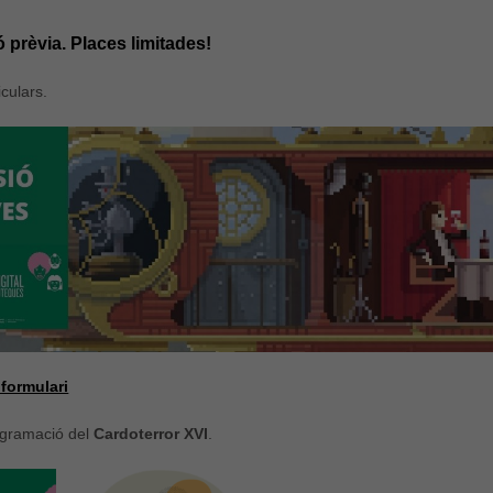
ó prèvia. Places limitades!
iculars.
formulari
ogramació del
Cardoterror XVI
.