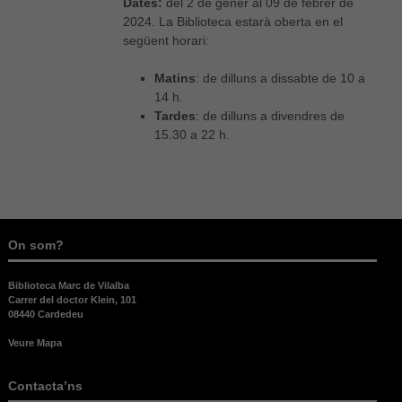
Dates:
del 2 de gener al 09 de febrer de
2024. La Biblioteca estarà oberta en el
següent horari:
Matins
: de dilluns a dissabte de 10 a
14 h.
Tardes
: de dilluns a divendres de
15.30 a 22 h.
On som?
Biblioteca Marc de Vilalba
Carrer del doctor Klein, 101
08440 Cardedeu
Veure Mapa
Contacta’ns