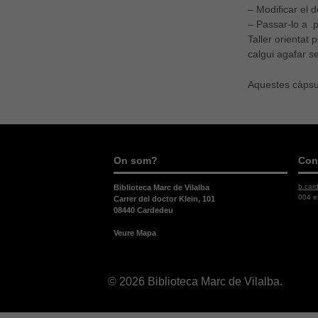
– Modificar el
– Passar-lo a .
Taller orientat 
calgui agafar s
Aquestes càpsul
On som?
Con
b.car
Biblioteca Marc de Vilalba
004 e
Carrer del doctor Klein, 101
08440 Cardedeu
Veure Mapa
© 2026 Biblioteca Marc de Vilalba.