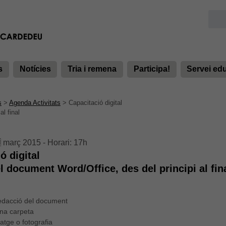
s
Notícies
Tria i remena
Participa!
Servei ed
s
>
Agenda Activitats
>
Capacitació digital
l final
 març 2015 - Horari: 17h
ó digital
l document Word/Office, des del principi al fin
redacció del document
una carpeta
atge o fotografia