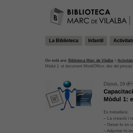
La Biblioteca
Infantil
Activitat
On està ara:
Biblioteca Marc de Vilalba
>
Activitat
Mòdul 1: el document Word/Office, des del principi a
Dijous, 19 d
Capacitaci
Mòdul 1: e
Es treballarà:
– La creació i 
– Desar-lo en 
– Adjuntar-hi im