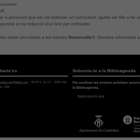
 document
pdf
per a persones que els cal redactar un currículum, ajudar els fills a fer 
eguretat en la redacció d’un text per ordinador.
es estan vinculades a les tutories
Desencalla’t
. Demana informació a 
tacta’ns
Subscriu-te a la Biblioagenda
dedeu.mv@diba.cat
– 93 871 14 17 – 938 444
Per conèixer les nostres activitats suscri
xt. 330
la Biblioagenda.
Subscriure'm ara!