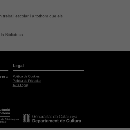
un treball escolar i a tothom que els
la Biblioteca
Legal
Política de Cookies
u-te a
Política de Privacitat
Avís Legal