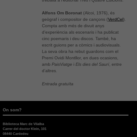
Necessàries
Alfons Om Boronat
(Alcoi, 1976), és
Aquestes
geògraf i compositor de cançons (
VerdCel
).
cookies no
Compta amb més de divuit anys
són
d’experiència als escenaris i ha publicat
opcionals,
cinc poemaris i deu discos. També, ha
són
escrit guions per a còmics i audiovisuals.
necessàries
per al bon
La seva obra ha rebut guardons com el
funcionament
Premi Ovidi Montllor, en dues ocasions,
web.
amb
PaisViatge
i
Els dies del Saurí
, entre
d’altres.
Estadístiques
Entrada gratuïta
Per a millorar
la nostra web
necessitem
aquestes
On som?
cookies.
Biblioteca Marc de Vilalba
Carrer del doctor Klein, 101
Experiència
08440 Cardedeu
Per tal que el