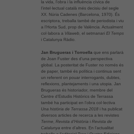
la vida, l’obra i la influència cívica de
l’intel·lectual català més decisiu del segle
XX. Núria Cadenes (Barcelona, 1970). És
escriptora, treballa també de periodista i viu
a l’Horta Sud, prop de València. Actualment
col·labora a
Vilaweb
, el setmanari
El Temps
i Catalunya Ràdio.
Jan Brugueras i Torroella
que ens parlarà
de Joan Fuster des d’una perspectiva
global. La posteritat de Fuster no només és
de paper, també és política i continua sent
un referent on pouar interrogants, dubtes,
reflexions, plantejaments i una utopia. Jan
Brugueras és historiador, membre del
Centre d’Estudis Històrics de Terrassa
també ha participat en l’obra col·lectiva
Una història de Terrassa 2018
i ha publicat
diversos articles de recerca a les revistes
Terme
,
Revista d’Història
i
Revista de
Catalunya
entre d’altres. En l’actualitat
treballa a l’editorial Tres i Quatre Edicions.