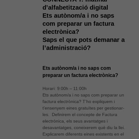
d’alfabetització digital
Ets autònom/a i no saps
com preparar un factura
electrònica?
Saps el que pots demanar a
l’administració?
Ets autònom/a i no saps com
preparar un factura electrònica?
Horari: 9:00h – 11:00h
Ets autònom/a i no saps com preparar un
factura electrònica? T’ho expliquem i
t’ensenyem eines gratuïtes per gestionar-
les. Definirem el concepte de Factura
electrònica, els seus avantatges i
desavantatges, coneixerem què diu la llei.
Explicarem diferents eines existents en el