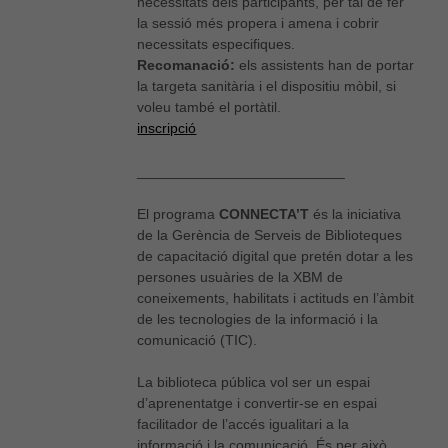
necessitats dels participants, per tal de fer
la sessió més propera i amena i cobrir
necessitats especifiques.
Recomanació:
els assistents han de portar
la targeta sanitària i el dispositiu mòbil, si
voleu també el portàtil.
inscripció
__________________________
El programa
CONNECTA’T
és la iniciativa
de la Gerència de Serveis de Biblioteques
de capacitació digital que pretén dotar a les
persones usuàries de la XBM de
coneixements, habilitats i actituds en l’àmbit
de les tecnologies de la informació i la
comunicació (TIC).
La biblioteca pública vol ser un espai
d’aprenentatge i convertir-se en espai
Necessàries
facilitador de l’accés igualitari a la
Aquestes
informació i la comunicació. És per això