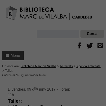
Menu
On està ara:
Biblioteca Marc de Vilalba
>
Activitats
>
Agenda Activitats
>
Taller:
Utilitza el teu @ per trobar feina!
Divendres, 09 d juny 2017 - Horari:
11h
Taller: