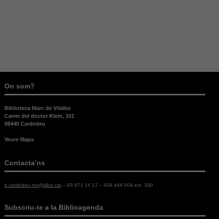
On som?
Biblioteca Marc de Vilalba
Carrer del doctor Klein, 101
08440 Cardedeu
Veure Mapa
Contacta’ns
b.cardedeu.mv@diba.cat
– 93 871 14 17 – 938 444 004 ext. 330
Necessàries
Aquestes
Subscriu-te a la Biblioagenda
cookies no