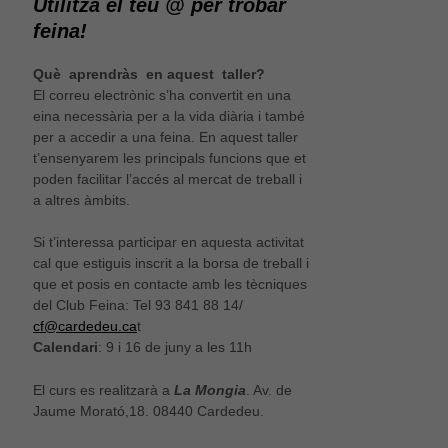
Utilitza el teu @ per trobar
feina!
Què aprendràs en aquest taller?
El correu electrònic s’ha convertit en una
eina necessària per a la vida diària i també
per a accedir a una feina. En aquest taller
t’ensenyarem les principals funcions que et
poden facilitar l’accés al mercat de treball i
a altres àmbits.
Si t’interessa participar en aquesta activitat
cal que estiguis inscrit a la borsa de treball i
que et posis en contacte amb les tècniques
del Club Feina: Tel 93 841 88 14/
cf@cardedeu.ca
t
Calendari
: 9 i 16 de juny a les 11h
El curs es realitzarà a
La Mongia
. Av. de
Jaume Morató,18. 08440 Cardedeu.