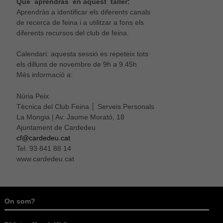
Què aprendràs en aquest taller:
Aprendràs a identificar els diferents canals
de recerca de feina i a utilitzar a fons els
diferents recursos del club de feina.
Calendari: aquesta sessió es repeteix tots
els dilluns de novembre de 9h a 9.45h
Més informació a:
Núria Peix
Tècnica del Club Feina │ Serveis Personals
La Mongia | Av. Jaume Morató, 18
Ajuntament de Cardedeu
cf@cardedeu.cat
Tel. 93 841 88 14
www.cardedeu.cat
On som?