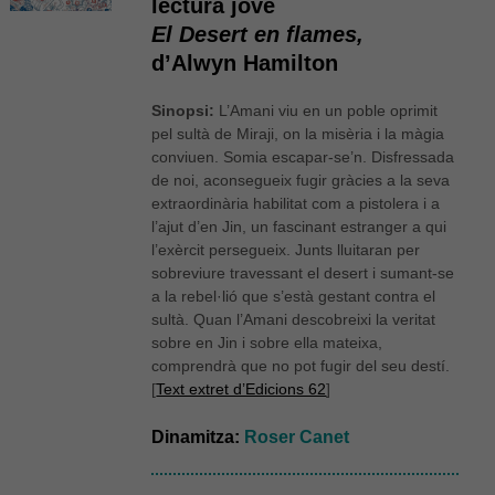
lectura jove
El Desert en flames,
d’Alwyn Hamilton
Sinopsi:
L’Amani viu en un poble oprimit
pel sultà de Miraji, on la misèria i la màgia
conviuen. Somia escapar-se’n. Disfressada
de noi, aconsegueix fugir gràcies a la seva
extraordinària habilitat com a pistolera i a
l’ajut d’en Jin, un fascinant estranger a qui
l’exèrcit persegueix. Junts lluitaran per
sobreviure travessant el desert i sumant-se
a la rebel·lió que s’està gestant contra el
sultà. Quan l’Amani descobreixi la veritat
sobre en Jin i sobre ella mateixa,
comprendrà que no pot fugir del seu destí.
[
Text extret d’Edicions 62
]
Dinamitza:
Roser Canet