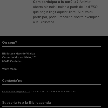
Com participar a la tertúlia?
Activitat
oberta als nois i noies a partir de 1r d’ESO
que hagin llegit aquest llibre. Si hi voleu
participar, podeu recollir el vostre exemplar
a la Biblioteca.
On som?
Biblioteca Marc de Vilalba
Carrer del doctor Klein, 101
08440 Cardedeu
Veure Mapa
Contacta’ns
b.cardedeu.mv@diba.cat
– 93 871 14 17 – 938 444 004 ext. 330
Necessàries
Aquestes
Subscriu-te a la Biblioagenda
cookies no