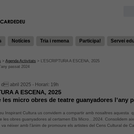
s
Notícies
Tria i remena
Participa!
Servei ed
s
>
Agenda Activitats
>
L’ESCRIPTURA A ESCENA, 2025
l’any passat 2024
 d abril 2025 - Horari: 19h
TURA A ESCENA, 2025
 les micro obres de teatre guanyadores l’any 
u Inspirant Cultura us convidem a compartir amb nosaltres aquesta q
e les obres guanyadores al certamen Els Micro…2024. Consolidem així la
va néixer amb l’ànim de promoure els artistes del Cens Cultural de Ca