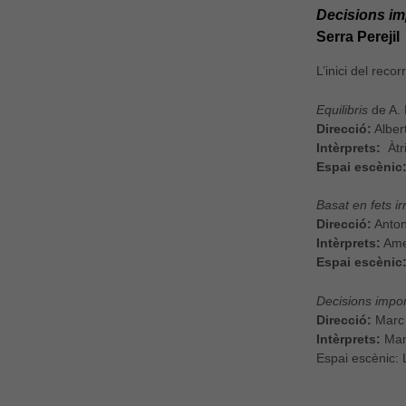
Decisions im
Serra Perejil
L’inici del rec
Equilibris
de A.
Direcció:
Alber
Intèrprets:
Àtr
Espai escènic
Basat en fets ir
Direcció:
Anton
Intèrprets:
Amer
Espai escènic
Decisions impo
Direcció:
Marc 
Intèrprets:
Man
Espai escènic: 