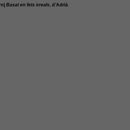
rn|
Basat en fets irreals
, d’Adrià