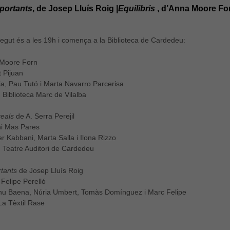
portants
, de Josep Lluís Roig |
Equilibris
, d’Anna Moore Fo
orregut és a les 19h i comença a la Biblioteca de Cardedeu:
 Moore Forn
t Pijuan
ia, Pau Tutó i Marta Navarro Parcerisa
:
Biblioteca Marc de Vilalba
reals
de A. Serra Perejil
i Mas Pares
 Kabbani, Marta Salla i Ilona Rizzo
:
Teatre Auditori de Cardedeu
rtants
de Josep Lluís Roig
Felipe Perelló
u Baena, Núria Umbert, Tomàs Domínguez i Marc Felipe
La Tèxtil Rase