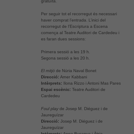
gratuïta.
Per seguir tot el recorregut és necessari
haver comprat l’entrada. L’inici del
recorregut de l’Escriptura a Escena
comença al Teatre Auditori de Cardedeu i
es faran dues sessions:
Primera sessió a les 19 h.
Segona sessió a les 20 h.
El mitjó
de Núria Naval Bonet
Direcció:
Amer Kabbani
Intèrprets:
Ilona Rizzo i Antoni Mas Pares
Espai escènic:
Teatre Auditori de
Cardedeu
Foul play
de Josep M. Diéguez i de
Jaureguízar
Direcció:
Josep M. Diéguez i de
Jaureguízar
Intèrprets:
Anna Busanya i Àtria