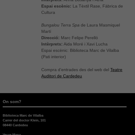
Espai escènic:
La Tèxtil Rase, Fàbrica de
Cultura
Bungalou Terra Spa
de Laura Masmiquel
Martí
Direcció:
Marc Felipe Perelló
Intèrprets:
Aida Moré i Xavi Lucha
Espai escènic: Biblioteca Marc de Vilalba
(Pati interior)
Compra d’entrades des del web del
Teatre
Auditori de Cardedeu
Necessàries
Aquestes
cookies no
són
opcionals,
On som?
són
necessàries
per al bon
Biblioteca Marc de Vilalba
funcionament
Carrer del doctor Klein, 101
web.
08440 Cardedeu
Veure Mapa