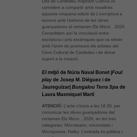
Des de Cardedeu Inspirant Cultura us
convidem a compartir amb nosaltres
aquesta cinquena edició de
L’escriptura a
escena
amb l’estrena de les obres
guanyadores al certamen Els Micro…2025.
Consolidem així la vinculació entre
escriptura i arts escèniques que va néixer
amb l’ànim de promoure els artistes del
Cens Cultural de Cardedeu i de donar
suport a la creació.
El mitjó
de Núria Naval Bonet |
Foul
play
de Josep M. Diéguez i de
Jaureguízar|
Bungalou Terra Spa
de
Laura Masmiquel Martí
ATENCIÓ:
L’acte s’inicia a les 18.30, per
comunicar les obres guanyadores del
certamen Els Micro…2026, en les tres
categories: Microteatre, microrelats i
Micropoesia: Haiku. L’entrada és pública i