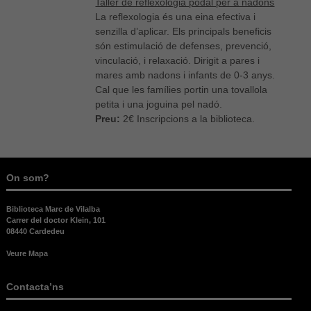
Taller de reflexologia podal per a nadons
La reflexologia és una eina efectiva i
senzilla d’aplicar. Els principals beneficis
són estimulació de defenses, prevenció,
vinculació, i relaxació. Dirigit a pares i
mares amb nadons i infants de 0-3 anys.
Cal que les famílies portin una tovallola
petita i una joguina pel nadó.
Preu:
2€ Inscripcions a la biblioteca.
On som?
Biblioteca Marc de Vilalba
Carrer del doctor Klein, 101
08440 Cardedeu
Veure Mapa
Contacta’ns