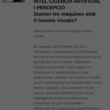
INTEL·LIGÈNCIA ARTIFICIAL
I PERCEPCIÓ
Somien les màquines amb
il·lusions visuals?
Sessió sobre IA amb Computer Vision
Center
En aquesta sessió farem una breu
introducció a la percepció visual humana
fent servir les il·lusions visuals (errors en la
percepció) com a vehicle. Mitjançant
il·lusions d’intensitat, color, espai, etc.,
mostrarem a l’audiència que el que
entenen per «realitat» és només un model
que el cervell humà ha creat del món i no la
realitat. Després, ens centrarem en les
xarxes neuronals artificials (base de la
intel·ligència artificial moderna) per
comprovar en què s’assemblen i
diferencien de la percepció visual humana;