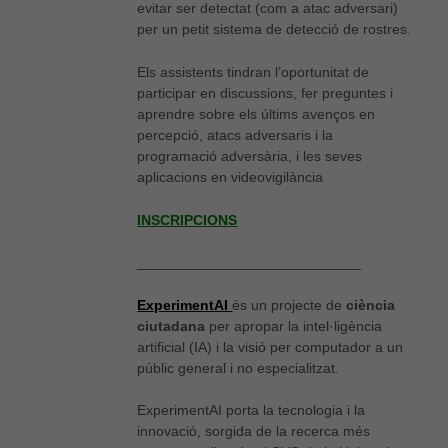
evitar ser detectat (com a atac adversari)
per un petit sistema de detecció de rostres.
Els assistents tindran l’oportunitat de
participar en discussions, fer preguntes i
aprendre sobre els últims avenços en
percepció, atacs adversaris i la
programació adversària, i les seves
aplicacions en videovigilància
INSCRIPCIONS
____________________________
ExperimentAI
és un projecte de
ciència
ciutadana
per apropar la intel·ligència
artificial (IA) i la visió per computador a un
públic general i no especialitzat.
ExperimentAI porta la tecnologia i la
Necessàries
innovació, sorgida de la recerca més
Aquestes