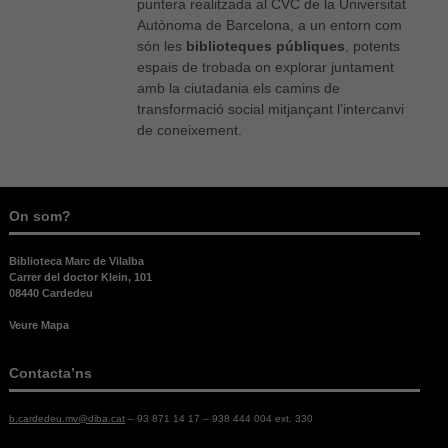
puntera realitzada al CVC de la Universitat
cookies no
són
Autònoma de Barcelona, a un entorn com
opcionals,
són les
biblioteques públiques
, potents
són
espais de trobada on explorar juntament
necessàries
amb la ciutadania els camins de
per al bon
transformació social mitjançant l’intercanvi
funcionament
de coneixement.
web.
Estadístiques
On som?
Per a millorar
la nostra web
necessitem
Biblioteca Marc de Vilalba
aquestes
Carrer del doctor Klein, 101
cookies.
08440 Cardedeu
Veure Mapa
Experiència
Per tal que el
Contacta’ns
nostre lloc
web funcioni
b.cardedeu.mv@diba.cat
– 93 871 14 17 – 938 444 004 ext. 330
el millor
possible