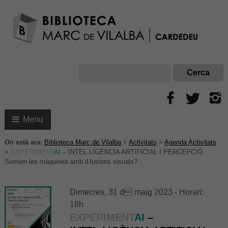
Menu
On està ara:
Biblioteca Marc de Vilalba
>
Activitats
>
Agenda Activitats
>
EXPERIMENT
AI
– INTEL·LIGÈNCIA ARTIFICIAL I PERCEPCIÓ
Somien les màquines amb il·lusions visuals?
Dimecres, 31 d maig 2023 - Horari:
18h
EXPERIMENT
AI
–