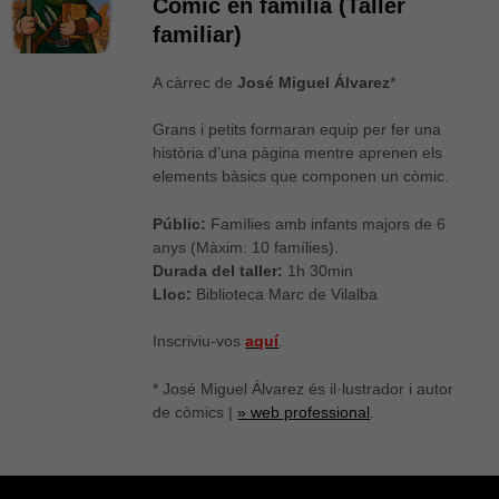
Còmic en família (Taller
familiar)
A càrrec de
José Miguel Álvarez
*
Grans i petits formaran equip per fer una
història d’una pàgina mentre aprenen els
elements bàsics que componen un còmic.
Públic:
Famílies amb infants majors de 6
anys (Màxim: 10 famílies).
Durada del taller:
1h 30min
Lloc:
Biblioteca Marc de Vilalba
Inscriviu-vos
aquí
.
* José Miguel Álvarez és il·lustrador i autor
de còmics |
» web professional
.