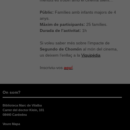
Públic:
Famílies amb infants majors de 4
anys.
Màxim de participants:
25 famílies.
Durada de l’activitat:
1h
Si voleu saber més sobre l’impacte de
Segundo de Chomón
al món del cinema,
us deixem l’enllaç a la
Viquipèdia
Inscriviu-vos
aquí
.
On som?
Biblioteca Marc de Vilalba
Carrer del doctor Klein, 101
08440 Cardedeu
Veure Mapa