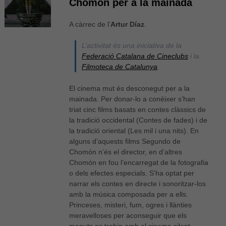
Chomón per a la mainada
A càrrec de l’
Artur Díaz
.
L’activitat és una iniciativa de la
Federació Catalana de Cineclubs
i la
Filmoteca de Catalunya
.
El cinema mut és desconegut per a la
mainada. Per donar-lo a conèixer s’han
triat cinc films basats en contes clàssics de
la tradició occidental (Contes de fades) i de
la tradició oriental (Les mil i una nits). En
alguns d’aquests films Segundo de
Chomón n’és el director, en d’altres
Chomón en fou l’encarregat de la fotografia
o dels efectes especials. S’ha optat per
narrar els contes en directe i sonoritzar-los
amb la música composada per a ells.
Princeses, misteri, fum, ogres i llànties
meravelloses per aconseguir que els
menuts es trobin amb el cinema silent…