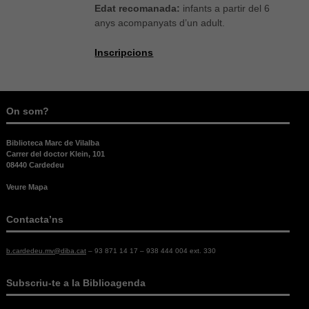
Edat recomanada:
infants a partir del 6
anys acompanyats d’un adult.
Inscripcions
On som?
Biblioteca Marc de Vilalba
Carrer del doctor Klein, 101
08440 Cardedeu
Veure Mapa
Contacta’ns
b.cardedeu.mv@diba.cat
– 93 871 14 17 – 938 444 004 ext. 330
Necessàries
Aquestes
Subscriu-te a la Biblioagenda
cookies no
són