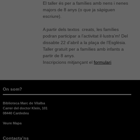
El taller és per a famílies amb nens i nenes
majors de 8 anys (o que ja sàpiguen
escriure).
A partir dels textos creats, les famílies
podran participar a l’activitat il·lustra’m! Del
dissabte 22 d’abril a la plaça de l’Esglèsia.
Taller gratuït per a famílies amb infants a
partir de 8 anys.
Inscripcions mitjançant el
formulari
On som?
Biblioteca Marc de Vilalba
Carrer del doctor Klein, 101
08440 Cardedeu
Veure Mapa
Contacta’ns