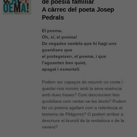
de poesia familiar
A càrrec del poeta Josep
Pedrals
El poema.
Oh, sí, el poema!
De vegades sembla que hi hagi uns
guardians que
el protegeixen, el poema, i que
l’aguanten ben quiet,
apagat i esmorteït
Podem ser capaços de resumir un conte i
quedar-nos només amb la seva essència
amb dues frases? Com descriuríem fets
quotidians com rentar-se les dents? Podem
fer un poema agafant com a referència el
teorema de Pitàgores? O podem arribar a
descriure el brunzit de la rentadora o de la
nevera?