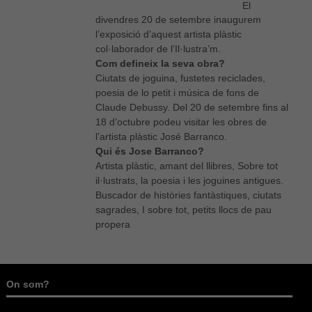
El
divendres 20 de setembre inaugurem
l’exposició d’aquest artista plàstic
col·laborador de l’Il·lustra’m.
Com defineix la seva obra?
Ciutats de joguina, fustetes reciclades,
poesia de lo petit i música de fons de
Claude Debussy. Del 20 de setembre fins al
18 d’octubre podeu visitar les obres de
l’artista plàstic José Barranco.
Qui és Jose Barranco?
Artista plàstic, amant del llibres, Sobre tot
il·lustrats, la poesia i les joguines antigues.
Buscador de històries fantàstiques, ciutats
sagrades, I sobre tot, petits llocs de pau
propera
On som?