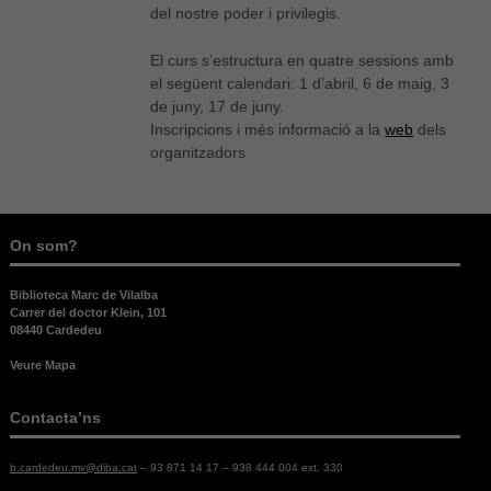
del nostre poder i privilegis.
El curs s’estructura en quatre sessions amb
el següent calendari: 1 d’abril, 6 de maig, 3
de juny, 17 de juny.
Inscripcions i més informació a la
web
dels
organitzadors
On som?
Biblioteca Marc de Vilalba
Carrer del doctor Klein, 101
08440 Cardedeu
Veure Mapa
Contacta’ns
Necessàries
b.cardedeu.mv@diba.cat
– 93 871 14 17 – 938 444 004 ext. 330
Aquestes