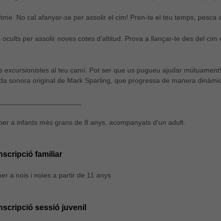
itme. No cal afanyar-se per assolir el cim! Pren-te el teu temps, pesca a
 ocults per assolir noves cotes d’altitud. Prova a llançar-te des del ci
s excursionistes al teu camí. Pot ser que us pugueu ajudar mútuament
da sonora original de Mark Sparling, que progressa de manera dinàmic
_____________________
 per a infants més grans de 8 anys, acompanyats d’un adult.
nscripció familiar
per a nois i noies a partir de 11 anys
nscripció sessió juvenil