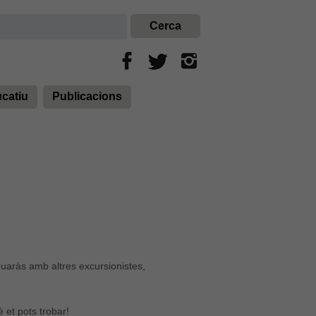
ucatiu
Publicacions
reuaràs amb altres excursionistes,
è et pots trobar!