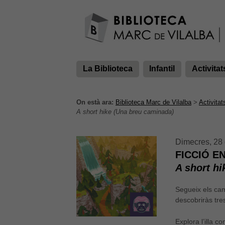
La Biblioteca
Infantil
Activitat
On està ara:
Biblioteca Marc de Vilalba
>
Activitat
A short hike (Una breu caminada)
Dimecres, 28 
FICCIÓ E
A short h
Segueix els cami
descobriràs tre
Explora l’illa c