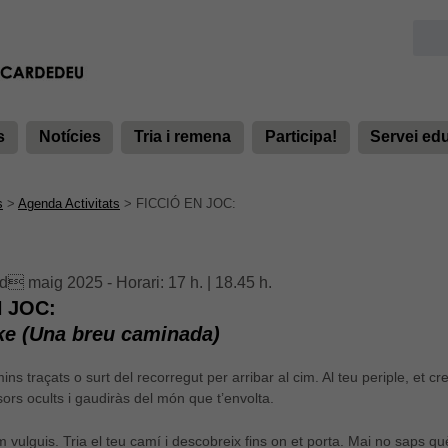
s
Notícies
Tria i remena
Participa!
Servei ed
s
>
Agenda Activitats
>
FICCIÓ EN JOC:
d maig 2025 - Horari: 17 h. | 18.45 h.
N JOC:
ike (Una breu caminada)
ns traçats o surt del recorregut per arribar al cim. Al teu periple, et c
sors ocults i gaudiràs del món que t’envolta.
om vulguis. Tria el teu camí i descobreix fins on et porta. Mai no saps qu