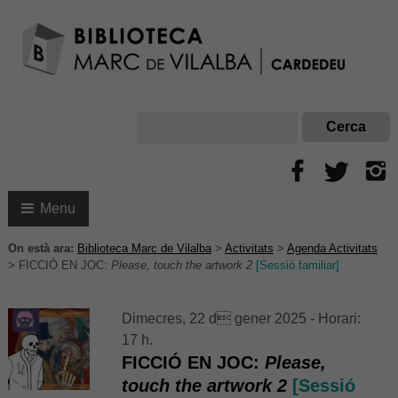
Menu
On està ara:
Biblioteca Marc de Vilalba
>
Activitats
>
Agenda Activitats
>
FICCIÓ EN JOC:
Please, touch the artwork 2
[Sessió familiar]
Dimecres, 22 d gener 2025 - Horari:
17 h.
FICCIÓ EN JOC:
Please,
touch the artwork 2
[Sessió