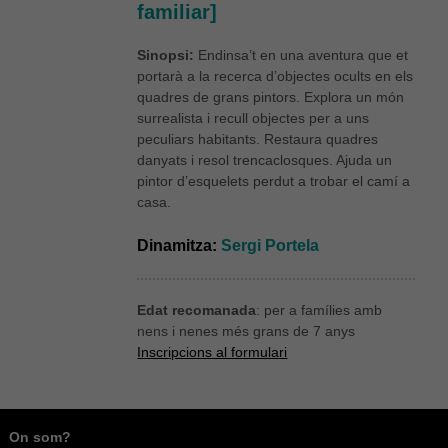
familiar]
Sinopsi:
Endinsa’t en una aventura que et
portarà a la recerca d’objectes ocults en els
quadres de grans pintors. Explora un món
surrealista i recull objectes per a uns
peculiars habitants. Restaura quadres
danyats i resol trencaclosques. Ajuda un
pintor d’esquelets perdut a trobar el camí a
casa.
Dinamitza:
Sergi Portela
Edat recomanada
: per a famílies amb
nens i nenes més grans de 7 anys
Inscripcions al formulari
On som?