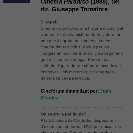
Cinema Paradiso
(1988), del
dir. Giuseppe Tornatore
Sinopsi:
Cinema Paradiso
és una història d’amor pel
cinema. Explica la història de Salvatore, un
nen que li agrada passar les estones al
cinema del seu poble. Abduït per les
imatges en moviment, el noi creu cegament
que el cinema és màgia. Però un dia
l’alfredo, l’operador de càmera, accedeix a
ensenyar-li els misteris que s’amaguen
darrera de cada pel·lícula.
Cinefòrum dinamitzat per:
Joan
Méndez
On veure la pel·lícula?
A la Biblioteca de Cardedeu disposarem
d’exemplars en format DVD per deixar-vos-
els en préstec. També la podeu trobar a