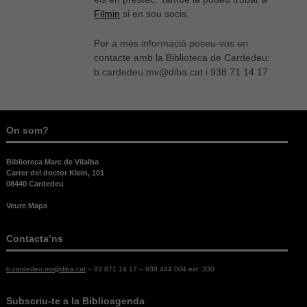
Filmin
si en sou socis.
Per a més informació poseu-vos en
contacte amb la Biblioteca de Cardedeu:
b.cardedeu.mv@diba.cat i 938 71 14 17
On som?
Biblioteca Marc de Vilalba
Carrer del doctor Klein, 101
08440 Cardedeu
Veure Mapa
Contacta’ns
b.cardedeu.mv@diba.cat
– 93 871 14 17 – 938 444 004 ext. 330
Necessàries
Aquestes
Subscriu-te a la Biblioagenda
cookies no