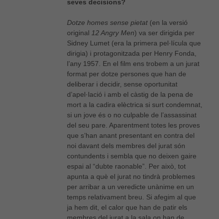
seves decisions?
Dotze homes sense pietat
(en la versió
original
12 Angry Men
) va ser dirigida per
Sidney Lumet (era la primera pel·lícula que
dirigia) i protagonitzada per Henry Fonda,
l’any 1957. En el film ens trobem a un jurat
format per dotze persones que han de
deliberar i decidir, sense oportunitat
d’apel·lació i amb el càstig de la pena de
mort a la cadira elèctrica si surt condemnat,
si un jove és o no culpable de l’assassinat
del seu pare. Aparentment totes les proves
que s’han anant presentant en contra del
noi davant dels membres del jurat són
contundents i sembla que no deixen gaire
espai al “dubte raonable”. Per això, tot
apunta a què el jurat no tindrà problemes
per arribar a un veredicte unànime en un
temps relativament breu. Si afegim al que
ja hem dit, el calor que han de patir els
membres del jurat a la sala on han de