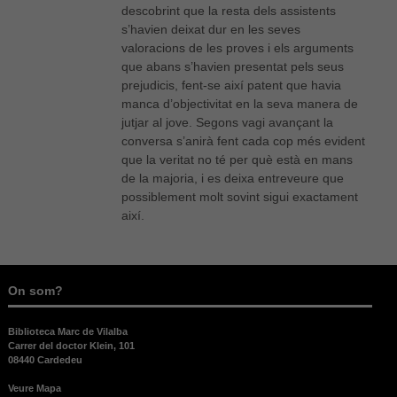
descobrint que la resta dels assistents
Necessàries
s’havien deixat dur en les seves
Aquestes
valoracions de les proves i els arguments
cookies no
que abans s’havien presentat pels seus
són
prejudicis, fent-se així patent que havia
opcionals,
són
manca d’objectivitat en la seva manera de
necessàries
jutjar al jove. Segons vagi avançant la
per al bon
conversa s’anirà fent cada cop més evident
funcionament
que la veritat no té per què està en mans
web.
de la majoria, i es deixa entreveure que
possiblement molt sovint sigui exactament
així.
Estadístiques
Per a millorar
la nostra web
necessitem
aquestes
On som?
cookies.
Biblioteca Marc de Vilalba
Carrer del doctor Klein, 101
08440 Cardedeu
Experiència
Per tal que el
Veure Mapa
nostre lloc