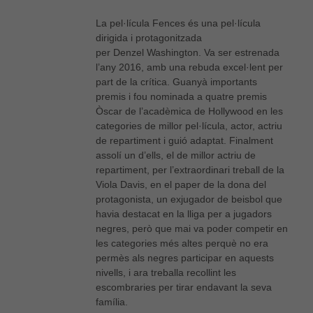
La pel·lícula
Fences
és una pel·lícula
dirigida i protagonitzada
per
Denzel
Washington. Va ser estrenada
l’any 2016, amb una rebuda excel·lent per
part de la crítica. Guanyà importants
premis i fou nominada a quatre premis
Òscar de l’acadèmica de Hollywood en les
categories de millor pel·lícula, actor, actriu
de repartiment i guió adaptat. Finalment
assolí un d’ells, el de millor actriu de
repartiment, per l’extraordinari treball de la
Viola
Davis
, en el paper de la dona del
protagonista, un exjugador de beisbol que
havia destacat en la lliga per a jugadors
negres, però que mai va poder competir en
les categories més altes perquè no era
permès als negres participar en aquests
nivells, i ara treballa recollint les
escombraries per tirar endavant la seva
família.