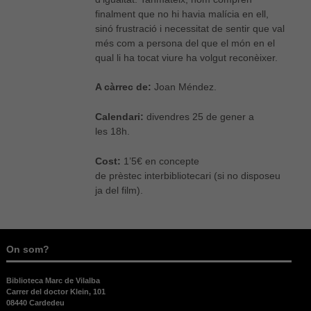
finalment que no hi havia malícia en ell,
Necessàries
sinó frustració i necessitat de sentir que val
Aquestes
més com a persona del que el món en el
cookies no
qual li ha tocat viure ha volgut reconèixer.
són
opcionals,
A càrrec de:
Joan
Méndez
.
són
necessàries
per al bon
Calendari:
divendres 25 de gener a
funcionament
les
18h
.
web.
Cost:
1’5€
en concepte
de
prèstec
interbibliotecari (si no disposeu
Estadístiques
ja del film).
Per a millorar
la nostra web
necessitem
aquestes
On som?
cookies.
Biblioteca Marc de Vilalba
Carrer del doctor Klein, 101
Experiència
08440 Cardedeu
Per tal que el