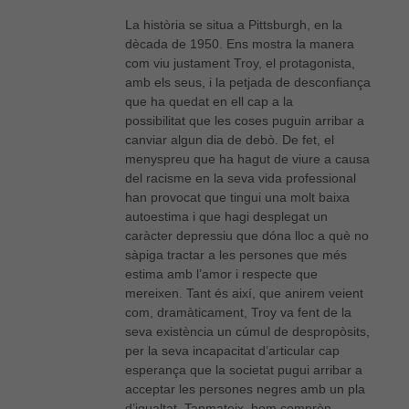
La història se situa a Pittsburgh, en la
dècada de 1950. Ens mostra la manera
com viu justament
Troy
, el protagonista,
amb els seus, i la petjada de desconfiança
que ha quedat en ell cap a la
possibilitat que les coses puguin arribar a
canviar algun dia de debò. De fet, el
menyspreu que ha hagut de viure a causa
del racisme en la seva vida professional
han provocat que tingui una molt baixa
autoestima i que hagi desplegat un
caràcter depressiu que dóna lloc a què no
sàpiga tractar a les persones que més
estima amb l’amor i respecte que
mereixen. Tant és així, que anirem veient
com, dramàticament,
Troy
va fent de la
seva existència un cúmul de despropòsits,
per la seva incapacitat d’articular cap
esperança que la societat pugui arribar a
acceptar les persones negres amb un pla
d’igualtat. Tanmateix, hom comprèn