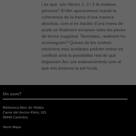
I és que, són Héctor 1, 2 i 3 la mateixa
Necessàries
Aquestes
persona? El film aparentment manté la
cookies no
coherència de la trama d’una manera
són
absoluta, com si es tractés d’una mena de
opcionals,
puzle on finalment encaixen totes les peces
són
de forma magistral. Tanmateix, realment ho
necessàries
aconsegueix? Quines de les nostres
per al bon
funcionament
intuïcions més arrelades podrien entrar en
web.
conflicte amb la possibilitat real de què
tinguessin lloc uns esdeveniments com el
que ens proposa la pel·lícula.
Estadístiques
Per a millorar
la nostra web
necessitem
On som?
aquestes
cookies.
Biblioteca Marc de Vilalba
Carrer del doctor Klein, 101
08440 Cardedeu
Experiència
Per tal que el
Veure Mapa
nostre lloc