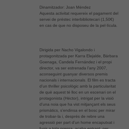
Dinamitzador: Joan Méndez
Aquesta activitat requereix el pagament del
servei de préstec interbibliotecari (1,50€)
en cas de que no disposeu de la pel·lícula.
Dirigida per Nacho Vigalondo i
protagonitzada per Karra Elejalde, Bárbara
Goenaga, Candela Fernández i el propi
director, va ser estrenada l’any 2007,
aconseguint guanyar diversos premis
nacionals i internacionals. El film es tracta
d’un thriller psicològic amb la particularitat
de què aquest té lloc en un escenari on el
protagonista (Héctor), intrigat per la visió
d’una noia que ha vist mitjançant els seus
prismàtics, s’endinsa en el bosc per mirar
de trobar-la i, després de rebre una
agressió per part d’un home encaputxat i
fugir a tota pressa, acaba entrant, per