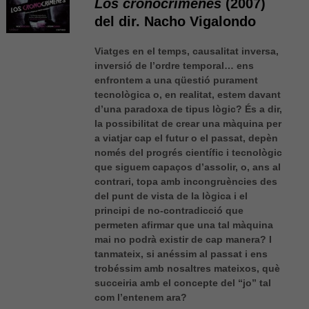
Los cronocrímenes
(2007)
del dir. Nacho Vigalondo
Viatges en el temps, causalitat inversa,
inversió de l’ordre temporal… ens
enfrontem a una qüestió purament
tecnològica o, en realitat, estem davant
d’una paradoxa de tipus lògic? És a dir,
la possibilitat de crear una màquina per
a viatjar cap el futur o el passat, depèn
només del progrés científic i tecnològic
que siguem capaços d’assolir, o, ans al
contrari, topa amb incongruències des
del punt de vista de la lògica i el
principi de no-contradicció que
permeten afirmar que una tal màquina
mai no podrà existir de cap manera? I
tanmateix, si anéssim al passat i ens
trobéssim amb nosaltres mateixos, què
succeiria amb el concepte del “jo” tal
com l’entenem ara?