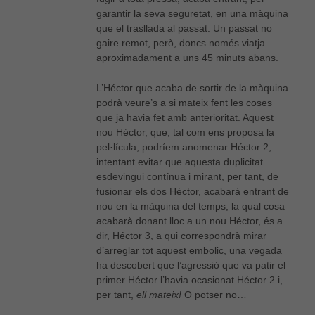
garantir la seva seguretat, en una màquina
que el trasllada al passat. Un passat no
gaire remot, però, doncs només viatja
aproximadament a uns 45 minuts abans.
L’Héctor que acaba de sortir de la màquina
podrà veure’s a si mateix fent les coses
que ja havia fet amb anterioritat. Aquest
nou Héctor, que, tal com ens proposa la
pel·lícula, podríem anomenar Héctor 2,
intentant evitar que aquesta duplicitat
esdevingui contínua i mirant, per tant, de
fusionar els dos Héctor, acabarà entrant de
nou en la màquina del temps, la qual cosa
acabarà donant lloc a un nou Héctor, és a
dir, Héctor 3, a qui correspondrà mirar
d’arreglar tot aquest embolic, una vegada
ha descobert que l’agressió que va patir el
primer Héctor l’havia ocasionat Héctor 2 i,
per tant,
ell mateix!
O potser no…